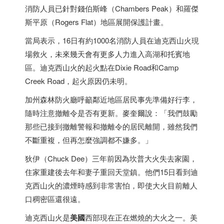
消防人員已針對錢伯斯峰（Chambers Peak）和羅傑
斯平原（Rogers Flat）地區展開保護計畫。
當局表示，16日有約1000名消防人員在迪克西山火現
場救火，未來幾天會有更多人力進入高湖和托賓地
區。迪克西山火的起火點在Dixie Road和Camp
Creek Road，起火原因仍未明。
加州森林防火廳呼籲鄰近地區居民事先準備好行李，
隨時注意撤離令是否有更新。麥奎爾說：「我們鼓勵
那些已接到撤離警報和撤離令的居民離開，雖然我們
不斷重複，但再怎麼強調都不嫌多。」
狄伊（Chuck Dee）三年前因為坎普大火失去家園，
住家重建後去年和妻子重回天堂鎮。他們15日看到迪
克西山火的濃煙時感到非常害怕，即使大火目前離人
口稠密區還很遠。
迪克西山火是
美國
西部現在正在燃燒的大火之一。美