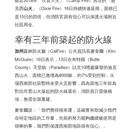
鄰近2018年「坎普大火」（Camp Fire）舊址的「迪
克西
山火
」（Dixie Fire）16日持續快速延燒，面積已
是15日的四倍，但消防官員有信心可以保護火場附近
社區周全。
幸有三年前築起的防火線
加州
森林防火廳（CalFire）公共資訊長麥奎爾（Kim
McGuire）16日表示，13日在布特縣（Butte
County）天堂鎮（Paradise）以北10哩處爆發的迪克
西山火，面積已激增為8000畝，約7%受到控制，火
場西南部社區暫時未受火災影響，因為當地三年前為
對抗坎普山火築起的防火線還在，消防員只需做補
強，無需全面重建。
麥奎爾說：「我們覺得很幸運，這確實有助減少我們
在特定地區的工作量，先前的努力能夠繼續被使用是
很棒的事，我們對保護西南部地區很有信心。」