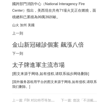
國跨部門消防中心（National Interagency Fire
Center）指出，美西現在共有71場火災正在燃燒，面
積總和已累積為99萬3920畝。
山火 加州 美國
上一則
金山新冠確診個案 飆漲八倍
下一則
太子牌進軍主流市場
[图文来源于网络,如有侵权,请联系
福步
网络删除]
[
国外服务器
租用平台的图文来源于网络,如有侵权,请联系
我们删除。]
上一篇:
FBI 对比特币等加密
下一篇:
曾說「不須戴口
货币发出严重警告，并称个
罩」 川普時期公衛署長：後