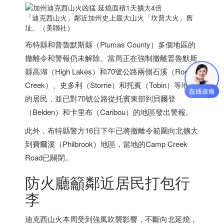
「迪克西山火」鄰近加州史上最大山火「坎普大火」舊
址。（美聯社）
布特縣和普魯默斯縣（Plumas County）多個地區的
撤離令和警報仍未解除。當局正在強制撤離普魯默斯
縣高湖（High Lakes）和70號公路兩側石溪（Rock
Creek）、史多利（Storrie）和托賓（Tobin）等地區
的居民，並已對70號公路從托賓東部到貝爾登
（Belden）和卡里布（Caribou）的地區發出警報。
此外，布特縣警方16日下午已將撤離令範圍向北擴大
到費爾溪（Philbrook）地區，當地的Camp Creek
Road已關閉。
防火廳籲鄰近居民打包行
李
迪克西山火本周受到強風吹襲影響，不斷向北延燒，