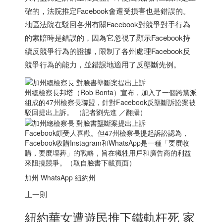
確的，法院推定Facebook會遭受損害也是錯誤的。
地區法院在駁回各州有關Facebook對競爭對手行為
的索賠時是錯誤的，因為它忽視了顯示Facebook持
續反競爭行為的證據，限制了各州處理Facebook反
競爭行為的能力，並錯誤地適用了反壟斷先例。
州總檢察長邦塔（Rob Bonta）宣布，加入了一個跨黨派
組成的47州檢察長聯盟，針對Facebook反壟斷訴訟案被
駁回提出上訴。 （記者劉先進 ／翻攝）
Facebook頗受人喜歡。但47州檢察長提起訴訟認為，
Facebook收購Instagram和WhatsApp是一種「要麼收
購，要麼埋葬」的戰略，旨在犧牲用戶和廣告商的利益
來阻撓競爭。（取自臉書下載頁面）
加州 WhatsApp 紐約州
上一則
紐約華女遭遊民推下鐵軌枉死 家