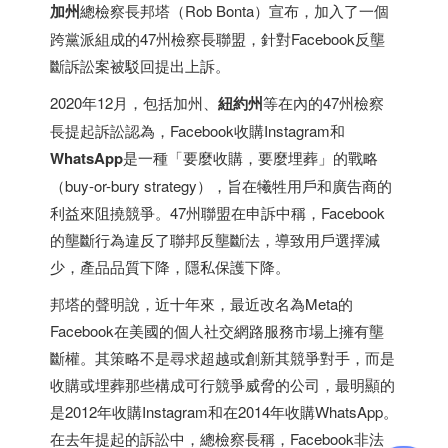
加州
總檢察長邦塔（Rob Bonta）宣布，加入了一個
跨黨派組成的47州檢察長聯盟，針對Facebook反壟
斷訴訟案被駁回提出上訴。
2020年12月，包括加州、
紐約州
等在內的47州檢察
長提起訴訟認為，Facebook收購Instagram和
WhatsApp
是一種「要麼收購，要麼埋葬」的戰略
（buy-or-bury strategy），旨在犧牲用戶和廣告商的
利益來阻撓競爭。47州聯盟在申訴中稱，Facebook
的壟斷行為違反了聯邦反壟斷法，導致用戶選擇減
少，產品品質下降，隱私保護下降。
邦塔的聲明說，近十年來，最近改名為Meta的
Facebook在美國的個人社交網路服務市場上擁有壟
斷權。其策略不是尋求超越或創新其競爭對手，而是
收購或埋葬那些構成可行競爭威脅的公司，最明顯的
是2012年收購Instagram和在2014年收購WhatsApp。
在去年提起的訴訟中，總檢察長稱，Facebook非法