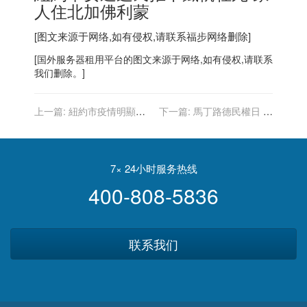
人住北加佛利蒙
[图文来源于网络,如有侵权,请联系
福步
网络删除]
[
国外服务器
租用平台的图文来源于网络,如有侵权,请联系
我们删除。]
上一篇:
紐約市疫情明顯降
下一篇:
馬丁路德民權日 伊
溫 單日確診從1周前4.7萬例
州華女當眾遭喝叱「滾回你
減至1.3萬
的國家」
7× 24小时服务热线
400-808-5836
联系我们