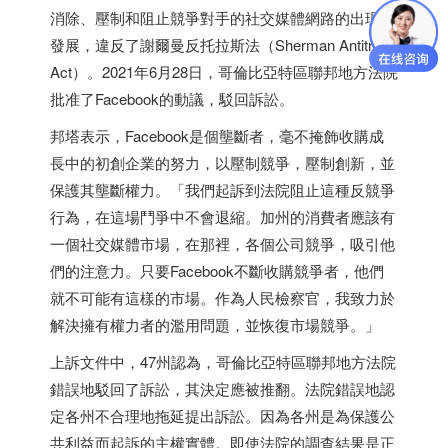
消除、壓制和阻止競爭對手的社交媒體網路的出現和
發展，違反了謝爾曼反托拉斯法（Sherman Antitrust
Act）。2021年6月28日，哥倫比亞特區聯邦地方法院
批准了Facebook的動議，駁回訴訟。
邦塔表示，Facebook是個壟斷者，毫不掩飾收購成
長中的初創企業的努力，以壓制競爭，壓制創新，並
保護其壟斷權力。「我們起訴到法院阻止這種反競爭
行為，在這場鬥爭中不會退縮。加州的消費者應該有
一個社交媒體市場，在那裡，各個公司競爭，吸引他
們的注意力。只要Facebook不斷收購競爭者，他們
就不可能有這樣的市場。作為人民檢察官，我致力於
解決擁有權力者的濫用問題，並恢復市場競爭。」
上訴文件中，47州認為，哥倫比亞特區聯邦地方法院
錯誤地駁回了訴訟，其決定應被推翻。法院錯誤地認
定各州不合理地拖延提出訴訟。因為各州是為保護公
共利益而起訴的主權實體。即使法院的調查結果是正