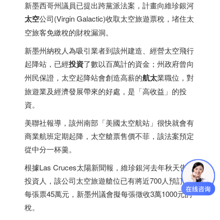
新
墨西哥
州議員已提出跨黨派法案，計畫向維珍銀河
太空
公司(Virgin Galactic)收取太空旅遊票稅，堵住太
空旅客免繳稅的財稅漏洞。
新墨州納稅人為吸引業者到該州建造、經營太空飛行
起降站，已經
投資
了數以百萬計的資金；州政府曾向
州民保證，太空起降站會創造高薪的
航太
業職位，對
旅遊業及經濟發展帶來的好處，是「高收益」的投
資。
美聯社報導，該州南部「美國太空航站」很快就會有
商業航班定期起降，太空艙票售價不菲，該法案預定
從中分一杯羹。
根據Las Cruces太陽新聞報，維珍銀河去年秋天告訴
投資人，該公司太空旅遊艙位已有將近700人預訂，
每張票45萬元，新墨州議會擬每張徵收3萬1000元的
稅。