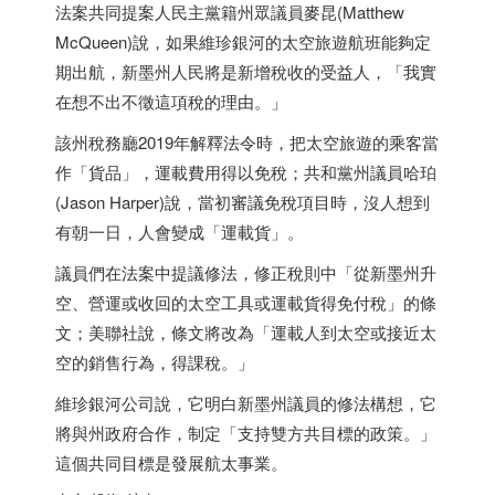
法案共同提案人民主黨籍州眾議員麥昆(Matthew
McQueen)說，如果維珍銀河的太空旅遊航班能夠定
期出航，新墨州人民將是新增稅收的受益人，「我實
在想不出不徵這項稅的理由。」
該州稅務廳2019年解釋法令時，把太空旅遊的乘客當
作「貨品」，運載費用得以免稅；共和黨州議員哈珀
(Jason Harper)說，當初審議免稅項目時，沒人想到
有朝一日，人會變成「運載貨」。
議員們在法案中提議修法，修正稅則中「從新墨州升
空、營運或收回的太空工具或運載貨得免付稅」的條
文；美聯社說，條文將改為「運載人到太空或接近太
空的銷售行為，得課稅。」
維珍銀河公司說，它明白新墨州議員的修法構想，它
將與州政府合作，制定「支持雙方共目標的政策。」
這個共同目標是發展航太事業。