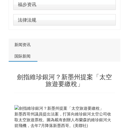
福步资讯
法律法规
新闻资讯
国际新闻
劍指維珍銀河？新墨州提案「太空
旅遊要繳稅」
新
墨西哥
州議員提出法案，打算向維珍銀河太空公司收
取太空旅遊票稅。圖為載有創辦人布蘭森的維珍銀河火
箭飛機，去年7月降落新
墨西哥
。(美聯社)