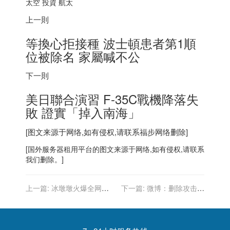
太空 投資 航太
上一則
等換心拒接種 波士頓患者第1順
位被除名 家屬喊不公
下一則
美日聯合演習 F-35C戰機降落失
敗 證實「掉入南海」
[图文来源于网络,如有侵权,请联系
福步
网络删除]
[
国外服务器
租用平台的图文来源于网络,如有侵权,请联系
我们删除。]
上一篇:
冰墩墩火爆全网，
下一篇:
微博：删除攻击运
北京冬奥组委回应“一墩难
动员评论 300 余条，清理违
求”：加大协调供应
规微博 121 条，将继续加强
涉冬奥会不良信息排查处置