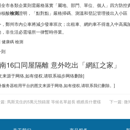
州全市各類企業則需嚴格落實「屬地、部門、單位、個人」四方防控責
時核酸
檢測
證明，「點對點」嚴格掃碼、測溫和登記管理後出入小區
外，鄭州市內公車將減少發車班次；出租車、網約車不得進入中高風
動，非生活必需場所一律暫時停業。
 健康碼 檢測
一則
南16口同屋隔離 意外吃出「網紅之家」
图文来源于网络,如有侵权,请联系
福步
网络删除]
外服务器
租用平台的图文来源于网络,如有侵权,请联系我们删除。]
篇:
馬斯克住的5萬元預鑄屋 等候名單超長 瞧瞧長什麼樣
下一篇:
微