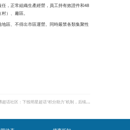
任，正常組織生產經營，員工持有效證件和48
（村）、廠區。
險地區、不得出市區運營。同時嚴禁各類集聚性
博超话社区：下线明星超话“积分助力”机制，后续将
根据活跃度展示