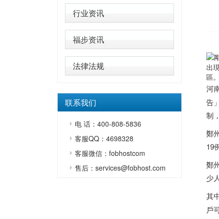
行业资讯
福步资讯
法律法规
出
區
河
联系我们
告
制
电 话：400-808-5836
鄭
客服QQ：4698328
19
客服微信：fobhostcom
鄭
售后：services@fobhost.com
少
其
戶