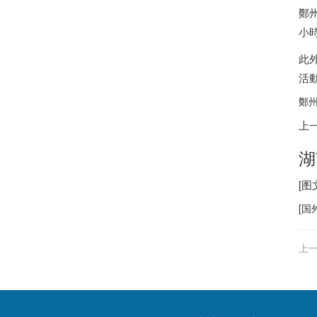
鄭
小
此
活
鄭州
上
湖
[
[
国
上一