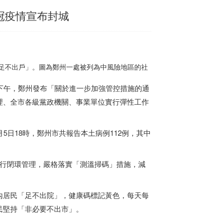
冠疫情宣布封城
足不出戶」。圖為鄭州一處被列為中風險地區的社
下午，鄭州發布「關於進一步加強管控措施的通
理、全市各級黨政機關、事業單位實行彈性工作
5日18時，鄭州市共報告本土病例112例，其中
實行閉環管理，嚴格落實「測溫掃碼」措施，減
內居民「足不出院」，健康碼標記黃色，每天每
民堅持「非必要不出市」。