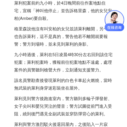
萊利犯案前約九小時，於4日晚間前往作案地點住
宅，宣稱「神叫他停止」並告訴格里森，他的女兒安
柏(Amber)要自殺。
格里森說他沒有叫安柏的女兒並請萊利離開，另一人
也告訴萊利，這不是真的，警告他若不離開就要報
警；警方到場時，並未見到萊利的身影。
九小時過後，萊利在5日凌晨4時30分左右回到該住宅
犯案；萊利犯案時，獲報前往犯案地點不遠處，處理
案件的員警聽到槍聲大作，立刻通知支援警力。
該名員警勘查後發現萊利的白色卡車起火燃燒，當時
無武裝的萊利身穿迷彩裝坐在屋外。
萊利見到警方後跑進室內，警方聽到多輪子彈發射、
女子尖叫和嬰兒哭泣的聲音；警方試圖從前門進入受
阻，繞到後門遇見全副武裝並穿防彈背心的萊利。
萊利與警方激烈駁火後退回屋內，之後陷入一片寂