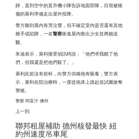
靜，直到空中的直升機小隊告訴地面部隊，目視被槍
傷的萊利準備走出屋外投降。
警方聽到屋內有哭泣聲，但不確定室內是否還有其他
槍手或陷阱，一名
警察
衝進屋內救出少女並將她送
醫。
朱迪表示，萊利接受偵訊時說：「他們求我饒了他
們，但我還是把他們殺了。」
萊利此前沒有前科，向警方供稱他有吸毒；警方表
示，萊利在院治療時，一度從病床上跳起並試圖搶奪
警槍。
警察 阿富汗 佛州
上一則
聯邦租屋補助 德州核發最快 紐
約州速度吊車尾