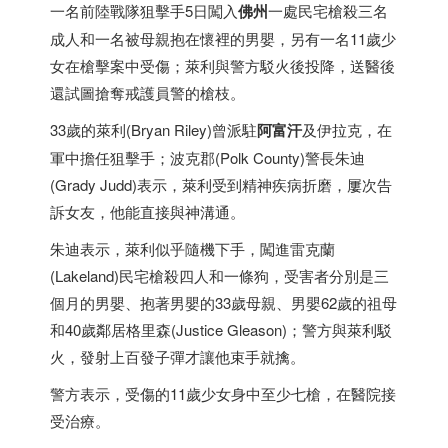
一名前陸戰隊狙擊手5日闖入
佛州
一處民宅槍殺三名
成人和一名被母親抱在懷裡的男嬰，另有一名11歲少
女在槍擊案中受傷；萊利與警方駁火後投降，送醫後
還試圖搶奪戒護員警的槍枝。
33歲的萊利(Bryan Riley)曾派駐
阿富汗
及伊拉克，在
軍中擔任狙擊手；波克郡(Polk County)警長朱迪
(Grady Judd)表示，萊利受到精神疾病折磨，屢次告
訴女友，他能直接與神溝通。
朱迪表示，萊利似乎隨機下手，闖進雷克蘭
(Lakeland)民宅槍殺四人和一條狗，受害者分別是三
個月的男嬰、抱著男嬰的33歲母親、男嬰62歲的祖母
和40歲鄰居格里森(Justice Gleason)；警方與萊利駁
火，發射上百發子彈才讓他束手就擒。
警方表示，受傷的11歲少女身中至少七槍，在醫院接
受治療。