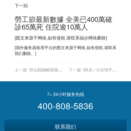
下一則
勞工節最新數據 全美已400萬確
診65萬死 住院逾10萬人
[图文来源于网络,如有侵权,请联系
福步
网络删除]
[
国外服务器
租用平台的图文来源于网络,如有侵权,请联系
我们删除。]
上一篇:
郭台銘隔離期滿出
下一篇:
MLB／大谷翔平熄
關 喊話「請大家安心 周周
火吞3K 快腿跑出第23盜 殺
有疫苗」
上美聯第3
7× 24小时服务热线
400-808-5836
联系我们