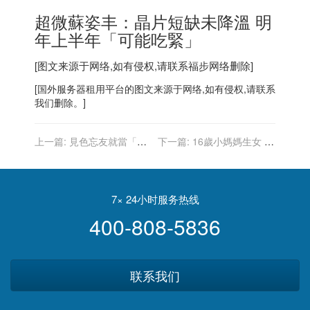
超微蘇姿丰：晶片短缺未降溫 明
年上半年「可能吃緊」
[图文来源于网络,如有侵权,请联系
福步
网络删除]
[
国外服务器
租用平台的图文来源于网络,如有侵权,请联系
我们删除。]
上一篇:
見色忘友就當「死
下一篇:
16歲小媽媽生女 34
了」 哥兒們為他辦「葬禮」
歲祖母相挺：有體力顧孫我
悼友情
驕傲
7× 24小时服务热线
400-808-5836
联系我们