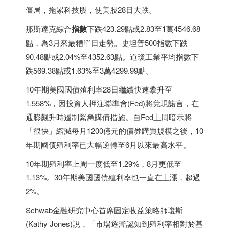
僵局，拖累科技股，使美股28日大跌。
那斯達克綜合
指數
下跌423.29點或2.83至1萬4546.68
點，為3月來最糟單日走勢。史坦普500指數下跌
90.48點或2.04%至4352.63點。道瓊工業平均指數下
跌569.38點或1.63%至3萬4299.99點。
10年期美國國債殖利率28日繼續快速攀升至
1.558%，因投資人押注聯準會(Fed)將兌現諾言，在
通膨飆升時遏制緊急購債措施。自Fed上周暗示將
「很快」縮減每月1200億元的債券購買規模之後，10
年期國債殖利率已大幅逆轉至6月以來最高水平。
10年期殖利率上周一度低至1.29%，8月更低至
1.13%。30年期美國國債殖利率也一直在上漲，超過
2%。
Schwab金融研究中心首席固定收益策略師瓊斯
(Kathy Jones)說，「市場逐漸認知到殖利率相對於基