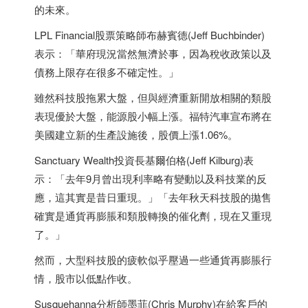
的未來。
LPL Financial股票策略師布赫賓德(Jeff Buchbinder)
表示：「華府現況當然無濟於事，因為稅收政策以及
債務上限存在很多不確定性。」
雖然科技股拖累大盤，但與經濟重新開放相關的類股
表現優於大盤，能源股小幅上漲。福特汽車宣布將在
美國建立新的生產設施後，股價上漲1.06%。
Sanctuary Wealth投資長基爾伯格(Jeff Kilburg)表
示：「去年9月曾出現利率略有變動以及科技業的反
應，這其實是昔日重現。」「去年秋天科技股的拋售
確實是通貨再膨脹和類股轉換的催化劑，現在又重現
了。」
然而，大型科技股的疲軟似乎壓過一些通貨再膨脹行
情，股市以低點作收。
Susquehanna分析師墨菲(Chris Murphy)在給客戶的