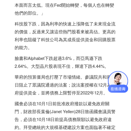
本面而言太低。現在Fed開始轉變，每個人也在轉變
他們的部位。」
科技股下跌，因為利率的快速上漲降低了未來現金流
的價值，反過來又讓這些熱門股看來被高估。更高的
利率也阻礙了科技公司為其成長提供資金和回購股票
的能力。
臉書和Alphabet下跌超過3.6%，而亞馬遜下跌
2.64%。大型晶片股表現不佳，輝達下跌4.44%。
華府的預算僵局也打壓了市場情緒。參議院共和黨27
日阻止了眾議院通過的法案；說法案授權在12月為政
府提供資金，並將債務上限暫停至2022年12月。
國會必須在10月1日前批准政府撥款以避免政府關
門，財政部長葉倫(Janet Yellen)28日致函國會議員警
告，必須在10月18日前提高債務限額以避免政府違
約。拜登總統的大規模基礎建設方案也面臨著不確定