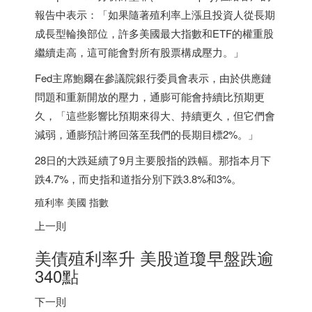
報告中表示：「如果隨著殖利率上漲且投資人從長期
成長型輪換部位，許多美國最大指數和ETF的權重股
繼續走高，這可能會對所有股票構成壓力。」
Fed主席鮑爾在參議院銀行委員會表示，由於供應鏈
問題和重新開放的壓力，通膨可能會持續比預期更
久，「這些影響比預期來得大、持續更久，但它們會
減弱，通膨預計將回落至我們的長期目標2%。」
28日的大跌延續了9月主要股指的跌幅。那指本月下
跌4.7%，而史指和道指分別下跌3.8%和3%。
殖利率 美國 指數
上一則
美債殖利率升 美股道瓊早盤跌逾
340點
下一則