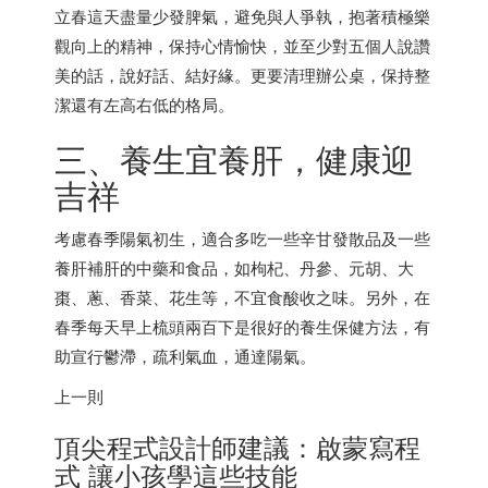
立春這天盡量少發脾氣，避免與人爭執，抱著積極樂
觀向上的精神，保持心情愉快，並至少對五個人說讚
美的話，說好話、結好緣。更要清理辦公桌，保持整
潔還有左高右低的格局。
三、養生宜養肝，健康迎
吉祥
考慮春季陽氣初生，適合多吃一些辛甘發散品及一些
養肝補肝的中藥和食品，如枸杞、丹參、元胡、大
棗、蔥、香菜、花生等，不宜食酸收之味。另外，在
春季每天早上梳頭兩百下是很好的養生保健方法，有
助宣行鬱滯，疏利氣血，通達陽氣。
上一則
頂尖程式設計師建議：啟蒙寫程
式 讓小孩學這些技能