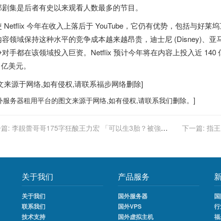
部剧集是后者有史以来观看人数最多的节目。
 Netflix 今年在收入上落后于 YouTube，它仍有优势，包括
容领域保持这种水平的竞争成本越来越昂贵，迪士尼 (Disney)、亚马
对手都在该领域投入巨资。Netflix 预计今年将在内容上投入近 140
0 亿美元。
图文来源于网络,如有侵权,请联系
福步
网络删除]
外服务器
租用平台的图文来源于网络,如有侵权,请联系我们删除。]
篇:
李靚蕾哥哥175字狂酸王力宏 「可以生3胎？被強
下一篇:
指王
？」
关于我们
产品服务
关于我们
国外服务器
国
联系我们
国外VPS
行
技术支持
国外虚拟主机
福