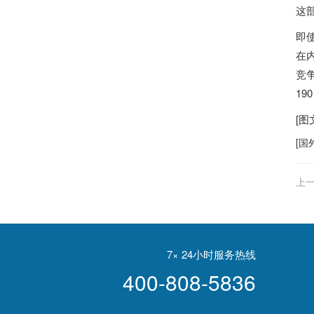
这
即使
在内
竞争
19
[
[
国
上一
姦
7× 24小时服务热线
400-808-5836