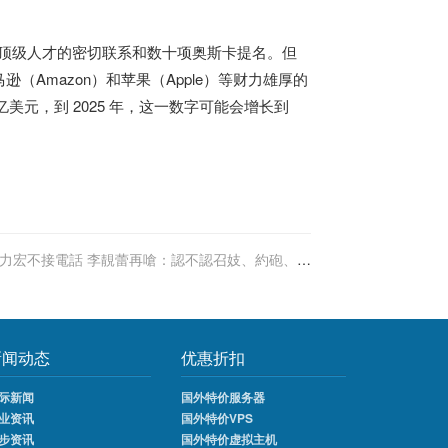
与好莱坞顶级人才的密切联系和数十项奥斯卡提名。但
逊（Amazon）和苹果（Apple）等财力雄厚的
 亿美元，到 2025 年，这一数字可能会增长到
力宏不接電話 李靚蕾再嗆：認不認召妓、約砲、劈
腿
新闻动态
优惠折扣
际新闻
国外特价服务器
业资讯
国外特价VPS
步资讯
国外特价虚拟主机