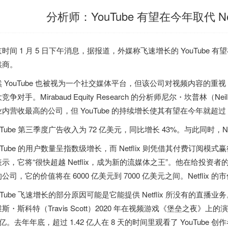
分析师：YouTube 有望在今年取代 Net
时间 1 月 5 日下午消息，据报道，外媒称飞速增长的 YouTube 有望在
供商。
 YouTube 也被视为一个社交媒体平台，但该公司对视频内容的重视，
竞争对手。Mirabaud Equity Research 的分析师尼尔・坎普林（Neil
内营收最高的公司，但 YouTube 的持续增长使其有望在今年就超过 Net
uTube 第三季度广告收入为 72 亿美元，同比增长 43%。与此同时，Netf
uTube 的用户数量呈指数级增长，而 Netflix 则凭借其付费订阅模式
表示，它将“很快超越 Netflix，成为新的流媒体之王”。他在给投资
公司，它的价值将在 6000 亿美元到 7000 亿美元之间。Netflix 的市
uTube 飞速增长的部分原因可能是它能提供 Netflix 所没有的直播业务。Mir
斯・斯科特（Travis Scott）2020 年在视频游戏《堡垒之夜》上的
4 亿。去年年底，超过 1.42 亿人在 8 天的时间里观看了 YouTube 创作者