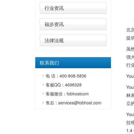
行业资讯
福步资讯
北京
提
法律法规
虽然
强大
联系我们
行业
电 话：400-808-5836
Yo
客服QQ：4698328
Yo
客服微信：fobhostcom
林
售后：services@fobhost.com
立的
Yo
拉维
1.