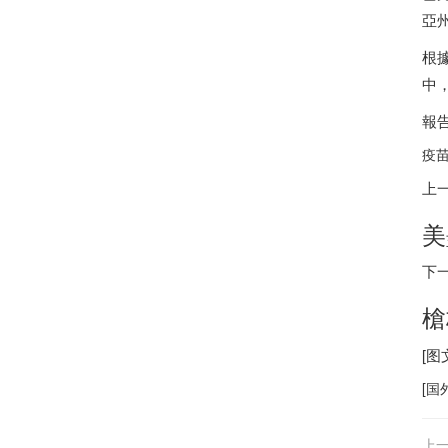
亞
根
中
報
疫苗
上
美
下
槍
[
[
国
上一