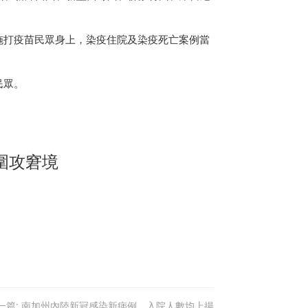
施打疫苗民眾身上，染疫住院及染疫死亡案例當
民眾。
圍攻窘境
一篇:
南加州內陸新冠感染新病例、入院人數均上揚