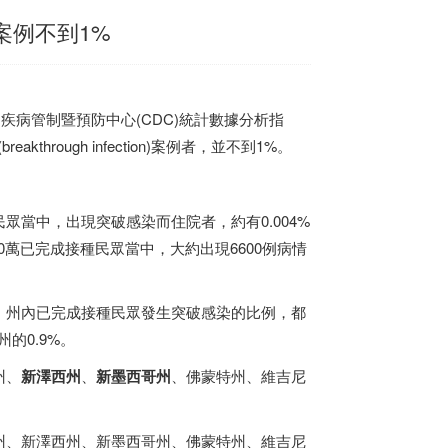
案例不到1%
)根據美國疾病管制暨預防中心(CDC)統計數據分析指
kthrough infection)案例者，並不到1%。
當中，出現突破感染而住院者，約有0.004%
00萬已完成接種民眾當中，大約出現6600例病情
，州內已完成接種民眾發生突破感染的比例，都
的0.9%。
州、
新澤西州
、
新
墨西哥
州
、佛蒙特州、維吉尼
州、新澤西州、新
墨西哥
州、佛蒙特州、維吉尼