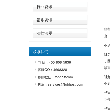
行业资讯
福步资讯
非營
法律法规
出，
不
联系我们
凱
，
电 话：400-808-5836
嚴
客服QQ：4698328
凱
客服微信：fobhostcom
不
售后：services@fobhost.com
已
亞
已