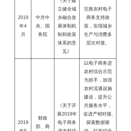
《关于建
立健全城
完善农村电子
2019
中共中
乡融合发
商务支持政
年4
央、国
展体制机
策，实现城乡
月
务院
制和政策
生产与消费多
体系的意
层次对接。
见》
以电子商务进
农村综合示范
为抓手，加强
农村流通设施
建设，提升公
《关于开
共服务水平，
展
2019年
促进产销对接
,
财政
2019
电
子商务
探索数据驱
部、商
年5
进农村综
动，打造综合