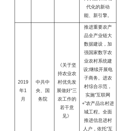
代化的新动
能、新引擎。
推进重要农产
品全产业链大
数据建设，加
强国家数字农
业农村系统建
《关于坚
设
;继续开展电
持农业农
子商务
。进农
2019
中共中
村优先发
村综合示范，
年1
央、国
展做好“三
实施“互联网
月
务院
农工作的
+”农产品出村
进
若干意
城工程。全面
见》
推进信息进村
人户，依托“互