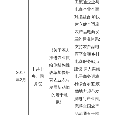
工流通企业与
电商企业全面
对接融合
;加快
建立健全适应
农产品电商发
展的标准体系;
支持
农产品电
《关于深人
商平台和乡村
推进农业供
电商服务站点
给侧结构性
中共
中
建设
;深人实施
2017
改革加快培
央、国
电子商
务进农
年2月
育农业衣村
务院
村综合示范
;鼓
发展新动能
励地方规范发
的若干意
展电商产业园;
见》
完善全
国农产
品流通骨干网