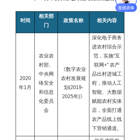
相关部
时间
政策
名称
相关内容
门
深化电子商务
进农村综合示
农业农
范，实施“互
村部、
联网
+”
农产
《数字农业
中央网
品出村进城工
2020
农村发展规
络安全
程，推动人工
年1月
划
(2019-
和信息
智能、大数据
2025
年
)》
化委员
赋能农村实体
会
店，全面打通
农产品线上线
下营销通道。