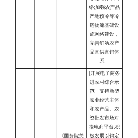
络
;加强农产品
产地预冷等冷
链物流基
础设
施网络建设，
完善鲜活农产
品直供直销体
系。
|开展电子商务
进农村综合示
范，支持新型
农业经营主体
和农
产品、农
资批发市场对
接电商平台
,积
《国务院关
极发展以销定