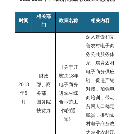
相关部
时间
政策
名称
相关内容
门
深入建设和完
善农村电子商
务公共服务体
系，培育农村
《关于开
电子商务供应
财政
展
2018年
链，促进产销
2018
部、商
电
子商务
对接，加强电
年5
务部、
进农村综
商培训，带动
月
国务院
合示范工
贫困人口稳定
扶贫办
作的通
脱贫，推动农
知》
村电子商务成
为农业农村现