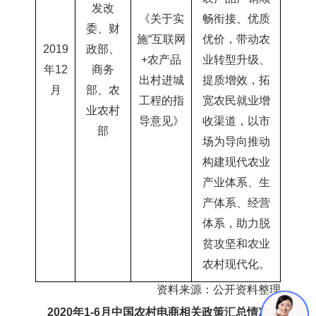
发改
《关于实
畅衔接、优质
委、财
施“互联网
优价，带动农
2019
政部、
+农产品
业转型升级、
年12
商务
出村进
城
提质增效，拓
月
部、农
工程的指
宽农民就业增
业农村
导意见》
收渠道，以市
部
场为导向推动
构建现代农业
产业体系、生
产体系、经营
体系，助力脱
贫攻坚和农业
农村现代化。
资料来源：公开资料整理
2020年1-6月中国农村电商相关政策汇总情况