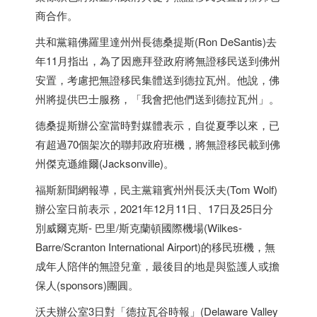
商合作。
共和黨籍佛羅里達州州長德桑提斯(Ron DeSantis)去
年11月指出，為了因應拜登政府將無證移民送到佛州
安置，考慮把無證移民集體送到德拉瓦州。他說，佛
州將提供巴士服務，「我會把他們送到德拉瓦州」。
德桑提斯辦公室當時對媒體表示，自從夏季以來，已
有超過70個架次的聯邦政府班機，將無證移民載到佛
州傑克遜維爾(Jacksonville)。
福斯新聞網報導，民主黨籍賓州州長沃夫(Tom Wolf)
辦公室日前表示，2021年12月11日、17日及25日分
別威爾克斯- 巴里/斯克蘭頓國際機場(Wilkes-
Barre/Scranton International Airport)的移民班機，無
成年人陪伴的無證兒童，最後目的地是與監護人或擔
保人(sponsors)團圓。
沃夫辦公室3日對「德拉瓦谷時報」(Delaware Valley