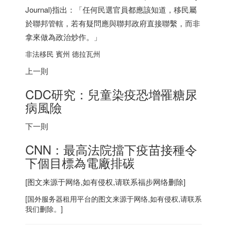
Journal)指出：「任何民選官員都應該知道，移民屬
於聯邦管轄，若有疑問應與聯邦政府直接聯繫，而非
拿來做為政治炒作。」
非法移民 賓州 德拉瓦州
上一則
CDC研究：兒童染疫恐增罹糖尿
病風險
下一則
CNN：最高法院擋下疫苗接種令
下個目標為電廠排碳
[图文来源于网络,如有侵权,请联系
福步
网络删除]
[
国外服务器
租用平台的图文来源于网络,如有侵权,请联系
我们删除。]