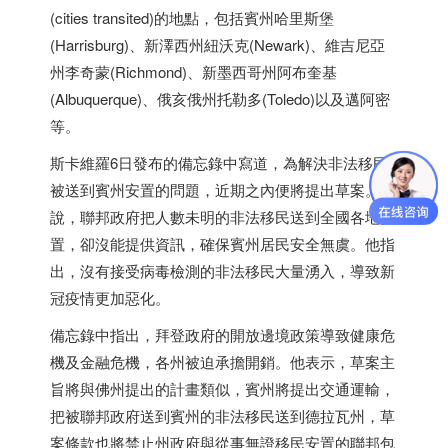
(cities transited)的地點，包括賓州哈里斯堡
(Harrisburg)、新澤西州紐沃克(Newark)、維吉尼亞
州李奇蒙(Richmond)、新
墨西哥
州阿布奎基
(Albuquerque)、俄亥俄州托勒多(Toledo)以及邁阿密
等。
斯卡維羅6日發布的備忘錄中寫道，為解決非法移民
被送到賓州安置的問題，近期之內便將提出草案。他
說，聯邦政府把人數未明的非法移民送到全國各地安
置，卻沒能提供資訊，確保賓州居民安全無虞。他指
出，沒有接受病毒檢測的非法移民大量湧入，導致新
冠疫情更加惡化。
備忘錄中指出，拜登政府的開放邊境政策導致健康危
機及金融危機，各州被迫承擔開銷。他表示，草案主
旨將與佛州提出的計畫類似，賓州將提出交通運輸，
把被聯邦政府送到賓州的非法移民送到德拉瓦州，草
案條款也將禁止州政府與從事無證移民安置的聯邦包