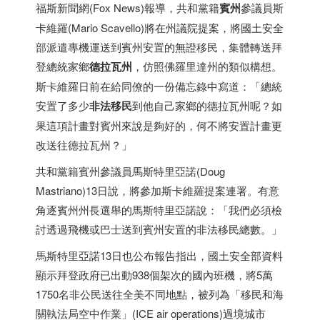
福斯新聞網(Fox News)報導，共和黨籍
賓州
參議員斯
卡維羅(Mario Scavello)將在州議院提案，將國土安全
部派遣專機運送到賓州安置的無證移民，集體轉送拜
登總統家鄉
德拉瓦州
，仿照佛羅里達州的類似構想。
斯卡維羅日前在給同僚的一份備忘錄中寫道：「總統
安置了多少
非法移民
到他自己家鄉的德拉瓦州呢？如
果這項計畫對賓州來說是夠好的，何不將安置計畫更
改送往德拉瓦州？」
共和黨籍賓州參議員馬斯特里亞諾(Doug
Mastriano)13日說，將參加斯卡維羅提案連署。有意
角逐賓州州長選舉的馬斯特里亞諾說：「我們必須檢
討透過飛機或巴士送到賓州安置的非法移民總數。」
馬斯特里亞諾13日也公布報告指出，國土安全部資料
顯示拜登政府已出動938個架次的國內班機，將5萬
1750名非公民送往全美不同地點，被列為「移民和海
關執法局空中作業」(ICE air operations)過境城市