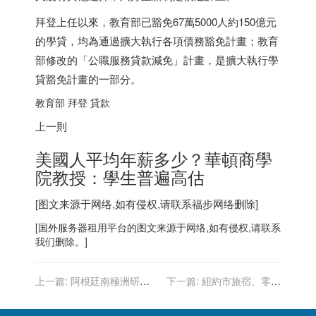
拜登上任以來，教育部已豁免67萬5000人約150億元
的學貸，均為通過擴大執行各項債務豁免計畫；教育
部修改的「公職服務貸款減免」計畫，是擴大執行學
貸豁免計畫的一部分。
教育部 拜登 貸款
上一則
美國人平均年薪多少？華頓商學
院教授：學生普遍高估
[图文来源于网络,如有侵权,请联系
福步
网络删除]
[
国外服务器
租用平台的图文来源于网络,如有侵权,请联系
我们删除。]
上一篇:
阿根廷南極洲研究
下一篇:
紐約市旅宿、零售
基地爆疫情 24人感染 9人撤
業 2026年才能完全復甦
離