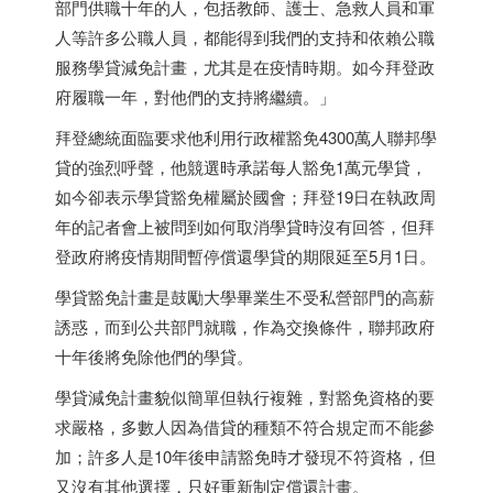
部門供職十年的人，包括教師、護士、急救人員和軍
人等許多公職人員，都能得到我們的支持和依賴公職
服務學貸減免計畫，尤其是在疫情時期。如今拜登政
府履職一年，對他們的支持將繼續。」
拜登總統面臨要求他利用行政權豁免4300萬人聯邦學
貸的強烈呼聲，他競選時承諾每人豁免1萬元學貸，
如今卻表示學貸豁免權屬於國會；拜登19日在執政周
年的記者會上被問到如何取消學貸時沒有回答，但拜
登政府將疫情期間暫停償還學貸的期限延至5月1日。
學貸豁免計畫是鼓勵大學畢業生不受私營部門的高薪
誘惑，而到公共部門就職，作為交換條件，聯邦政府
十年後將免除他們的學貸。
學貸減免計畫貌似簡單但執行複雜，對豁免資格的要
求嚴格，多數人因為借貸的種類不符合規定而不能參
加；許多人是10年後申請豁免時才發現不符資格，但
又沒有其他選擇，只好重新制定償還計畫。