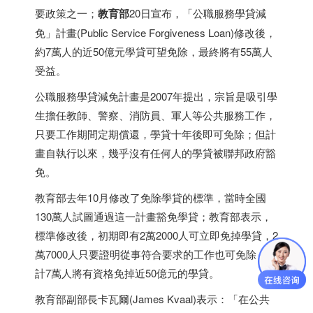
要政策之一；
教育部
20日宣布，「公職服務學貸減
免」計畫(Public Service Forgiveness Loan)修改後，
約7萬人的近50億元學貸可望免除，最終將有55萬人
受益。
公職服務學貸減免計畫是2007年提出，宗旨是吸引學
生擔任教師、警察、消防員、軍人等公共服務工作，
只要工作期間定期償還，學貸十年後即可免除；但計
畫自執行以來，幾乎沒有任何人的學貸被聯邦政府豁
免。
教育部去年10月修改了免除學貸的標準，當時全國
130萬人試圖通過這一計畫豁免學貸；教育部表示，
標準修改後，初期即有2萬2000人可立即免掉學貸，2
萬7000人只要證明從事符合要求的工作也可免除，預
計7萬人將有資格免掉近50億元的學貸。
教育部副部長卡瓦爾(James Kvaal)表示：「在公共