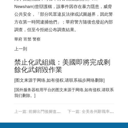
Newsham)曾辯護稱，該事件因存在暴力隱患，威脅
公共安全，「部分民眾違反法律或試圖越界，因此警
方在第一時間逮捕他們」；華府警方隨後也發起內部
調查，但至今拒絕公布調查結果。
華府 宵禁 警察
上一則
禁止化武組織：美國即將完成剩
餘化武銷毀作業
[图文来源于网络,如有侵权,请联系
福步
网络删除]
[
国外服务器
租用平台的图文来源于网络,如有侵权,请联系
我们删除。]
上一篇:
前腳出門後腳進賊
下一篇:
全美各州辭職率比
紐約白石鎮華人住宅遭竊 損
一比 阿拉斯加、南卡羅來納
失數萬
最高 紐約最低