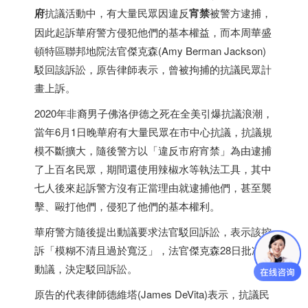
府
抗議活動中，有大量民眾因違反
宵禁
被警方逮捕，
因此起訴華府警方侵犯他們的基本權益，而本周華盛
頓特區聯邦地院法官傑克森(Amy Berman Jackson)
駁回該訴訟，原告律師表示，曾被拘捕的抗議民眾計
畫上訴。
2020年非裔男子佛洛伊德之死在全美引爆抗議浪潮，
當年6月1日晚華府有大量民眾在市中心抗議，抗議規
模不斷擴大，隨後警方以「違反市府宵禁」為由逮捕
了上百名民眾，期間還使用辣椒水等執法工具，其中
七人後來起訴警方沒有正當理由就逮捕他們，甚至襲
擊、毆打他們，侵犯了他們的基本權利。
華府警方隨後提出動議要求法官駁回訴訟，表示該控
訴「模糊不清且過於寬泛」，法官傑克森28日批准該
動議，決定駁回訴訟。
原告的代表律師德維塔(James DeVita)表示，抗議民