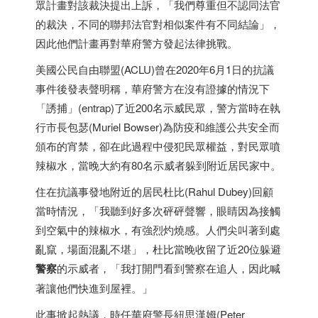
眾計畫對該裁決提出上訴，「我們尊重但不認同法官
的裁決，不同的聯邦法官對相似案件有不同結論」，
因此他們計畫再對華府警方發起法律挑戰。
美國公民自由聯盟(ACLU)曾在2020年6月1日的抗議
事件後發表聲明稱，華府警方在沒有證據的情況下
「誘捕」(entrap)了近200名示威民眾，警方當時在執
行市長包瑟(Muriel Bowser)為防疫和維護公共安全而
頒布的宵禁，卻在此過程中侵犯民眾權益，對民眾噴
辣椒水，當晚大約有80名示威者躲到附近居民家中。
住在抗議事發地附近的居民杜比(Rahul Dubey)回顧
當時情況，「我聽到好多次砰砰聲響，眼睛因為接觸
到空氣中的辣椒水，有強烈灼燒感。人們尖叫著到處
亂竄，場面混亂不堪」，杜比當晚收留了近20位躲避
警察
的示威者，「我打開門看到警察在追人，因此喊
著讓他們快進到屋裡。」
此事掀起熱議，時任華府警長紐思漢姆(Peter