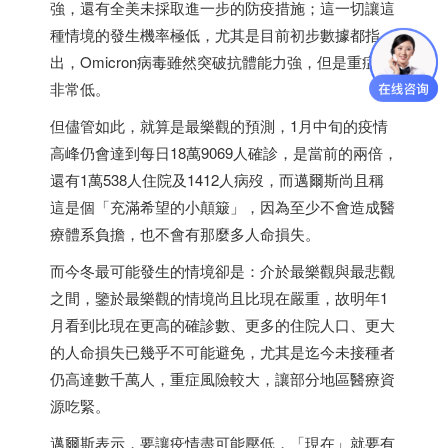
強，還有全美未採取進一步的防疫措施；這一切讓這
種情境的發生機率極低，尤其是目前初步數據都指
出，Omicron病毒雖然突破抗體能力強，但是重症率
非常低。
但儘管如此，就算是最樂觀的預測，1月中旬的疫情
高峰仍會達到每日18萬9069人確診，是當前的兩倍，
還有1萬538人住院及1412人病歿，而邁爾斯尚且稱
這是個「充滿希望的小顛簸」，因為至少不會造成醫
療體系負擔，也不會有那麼多人命損失。
而今冬最可能發生的情境卻是：介於最樂觀與最悲觀
之間，鑒於最樂觀的情境尚且比現在嚴重，故明年1
月看到比現在更高的確診數、更多的住院人口、更大
的人命損失已幾乎不可能避免，尤其是迄今未接種者
仍高達數千萬人，重症風險較大，讓部分地區醫療資
源吃緊。
邁爾斯表示，要讓疫情盡可能壓低，「現在」就要有