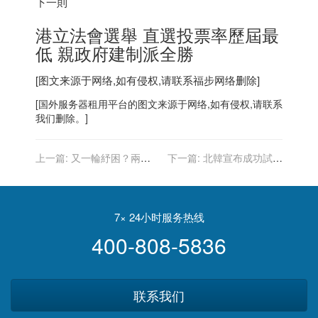
下一則
港立法會選舉 直選投票率歷屆最
低 親政府建制派全勝
[图文来源于网络,如有侵权,请联系
福步
网络删除]
[
国外服务器
租用平台的图文来源于网络,如有侵权,请联系
我们删除。]
上一篇:
又一輪紓困？兩黨
下一篇:
北韓宣布成功試射
研議針對餐館、表演場所等
「超高音速飛彈」美韓日批
資金680億
評
7× 24小时服务热线
400-808-5836
联系我们