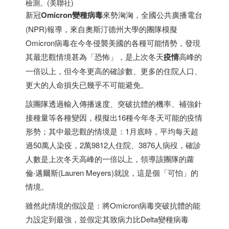
檢測。(美聯社)
新冠
Omicron
變種病毒
來勢洶洶，全國公共廣播電台
(NPR)報導，來自奧斯汀德州大學的團隊模擬
Omicron病毒在今冬侵襲美國的各種可能情勢，發現
其最悲觀情境甚為「恐怖」，是上次冬天
疫情
高峰的
一倍以上，但今冬更高的確診數、更多的住院人口、
更大的人命損失已幾乎不可能避免。
該團隊透過輸入傳播速度、突破抗體的機率、補強針
接種量等各種變因，模擬出16種今年冬天可能的疫情
形勢；其中最悲觀的情境是：1月底時，平均每天超
過50萬人染疫，2萬9812人住院、3876人病歿，確診
人數是上次冬天高峰的一倍以上，領導該團隊的蘿
倫‧邁爾斯(Lauren Meyers)就說，這是個「可怕」的
情境。
雖然此情境的假設是：將Omicron病毒突破抗體的能
力設定到最強，並假定其致病力比Delta變種病毒