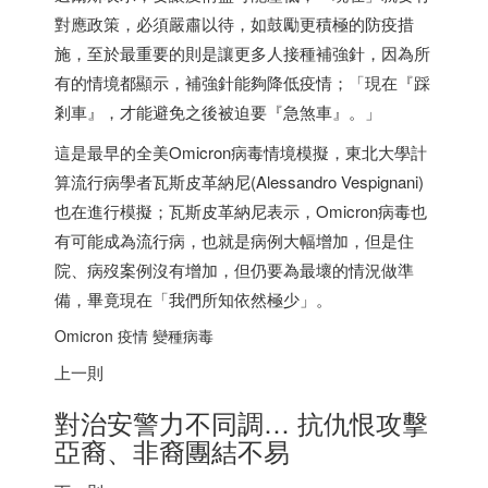
對應政策，必須嚴肅以待，如鼓勵更積極的防疫措
施，至於最重要的則是讓更多人接種補強針，因為所
有的情境都顯示，補強針能夠降低疫情；「現在『踩
剎車』，才能避免之後被迫要『急煞車』。」
這是最早的全美Omicron病毒情境模擬，東北大學計
算流行病學者瓦斯皮革納尼(Alessandro Vespignani)
也在進行模擬；瓦斯皮革納尼表示，Omicron病毒也
有可能成為流行病，也就是病例大幅增加，但是住
院、病歿案例沒有增加，但仍要為最壞的情況做準
備，畢竟現在「我們所知依然極少」。
Omicron 疫情 變種病毒
上一則
對治安警力不同調… 抗仇恨攻擊
亞裔、非裔團結不易