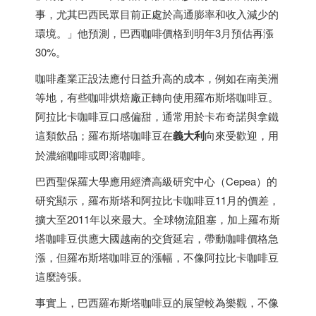
事，尤其
巴西
民眾目前正處於高通膨率和收入減少的
環境。」他預測，
巴西
咖啡價格到明年3月預估再漲
30%。
咖啡產業正設法應付日益升高的成本，例如在南美洲
等地，有些咖啡烘焙廠正轉向使用羅布斯塔咖啡豆。
阿拉比卡咖啡豆口感偏甜，通常用於卡布奇諾與拿鐵
這類飲品；羅布斯塔咖啡豆在
義大利
向來受歡迎，用
於濃縮咖啡或即溶咖啡。
巴西
聖保羅大學應用經濟高級研究中心（Cepea）的
研究顯示，羅布斯塔和阿拉比卡咖啡豆11月的價差，
擴大至2011年以來最大。全球物流阻塞，加上羅布斯
塔咖啡豆供應大國
越南
的交貨延宕，帶動咖啡價格急
漲，但羅布斯塔咖啡豆的漲幅，不像阿拉比卡咖啡豆
這麼誇張。
事實上，
巴西
羅布斯塔咖啡豆的展望較為樂觀，不像