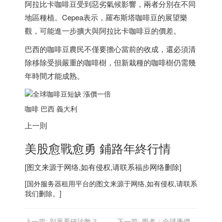
阿拉比卡咖啡豆受到惡劣氣候影響，兩者分別在不同
地區種植。Cepea表示，羅布斯塔咖啡豆的展望樂
觀，可能進一步擴大與阿拉比卡咖啡豆的價差。
巴西
的咖啡豆農民不僅要擔心當前的收成，還必須清
除移除受損嚴重的咖啡樹，但新栽種的咖啡樹仍需幾
年時間才能成熟。
咖啡
巴西
義大利
上一則
美股愈戰愈勇 鋪路年終行情
[图文来源于网络,如有侵权,请联系
福步
网络删除]
[
国外服务器
租用平台的图文来源于网络,如有侵权,请联系
我们删除。]
上一篇:
別再看確診數？佛
下一篇:
學者：全球廉價機