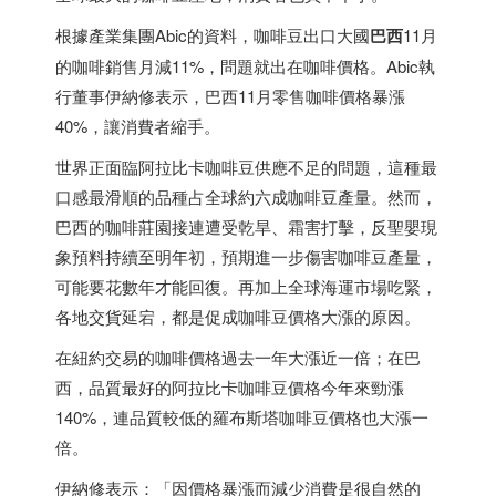
根據產業集團Abic的資料，咖啡豆出口大國
巴西
11月
的咖啡銷售月減11%，問題就出在咖啡價格。Abic執
行董事伊納修表示，
巴西
11月零售咖啡價格暴漲
40%，讓消費者縮手。
世界正面臨阿拉比卡咖啡豆供應不足的問題，這種最
口感最滑順的品種占全球約六成咖啡豆產量。然而，
巴西
的咖啡莊園接連遭受乾旱、霜害打擊，反聖嬰現
象預料持續至明年初，預期進一步傷害咖啡豆產量，
可能要花數年才能回復。再加上全球海運市場吃緊，
各地交貨延宕，都是促成咖啡豆價格大漲的原因。
在紐約交易的咖啡價格過去一年大漲近一倍；在
巴
西
，品質最好的阿拉比卡咖啡豆價格今年來勁漲
140%，連品質較低的羅布斯塔咖啡豆價格也大漲一
倍。
伊納修表示：「因價格暴漲而減少消費是很自然的