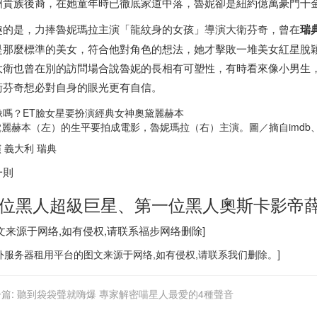
洲貴族後裔，在她童年時已徹底家道中落，魯妮卻是紐約億萬豪門千
趣的是，力捧魯妮瑪拉主演「龍紋身的女孩」導演大衛芬奇，曾在
瑞
是那麼標準的美女，符合他對角色的想法，她才擊敗一堆美女紅星脫穎
大衛也曾在別的訪問場合說魯妮的長相有可塑性，有時看來像小男生
衛芬奇想必對自身的眼光更有自信。
黛麗赫本（左）的生平要拍成電影，魯妮瑪拉（右）主演。圖／摘自imdb
 義大利
瑞典
一則
位黑人超級巨星、第一位黑人奧斯卡影帝
图文来源于网络,如有侵权,请联系
福步
网络删除]
外服务器
租用平台的图文来源于网络,如有侵权,请联系我们删除。]
篇:
聽到袋袋聲就嗨爆 專家解密喵星人最愛的4種聲音