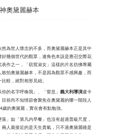
女神奧黛麗赫本
依然為世人懷念的不多，而奧黛麗赫本正是其中
靡好幾個世代的觀眾，連角色本該是應召交際花
代表作之一，「窈窕淑女」這樣的片名彷彿專屬
人敢拍奧黛麗赫本，不是因為觀眾不感興趣，而
一比較，絕對相形見絀。
以你的名字呼喚我」、「窒息」
義大利
導演
盧卡
，目前尚不知情節會聚焦在奧黛麗的哪一階段人
24歲的奧黛麗，實在會有點勉強。
墮落」如「第凡内早餐」也沒有超過普級尺度，
。兩人最接近的是天生貴氣，只不過奧黛麗雖是