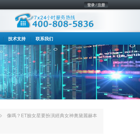
登录 / 注册
技术支持
联系我们
像嗎？ET臉女星要扮演經典女神奧黛麗赫本