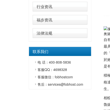
行业资讯
福步资讯
法律法规
奧
自
最
联系我们
的
於
电 话：400-808-5836
是
客服QQ：4698328
積
客服微信：fobhostcom
格
售后：services@fobhost.com
生
相
魯