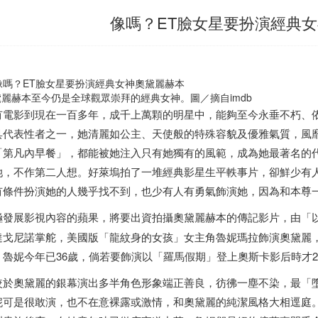
像嗎？ET臉女星要扮演經典
黛麗赫本至今仍是全球觀眾崇拜的經典女神。圖／摘自imdb
有電影到現在一百多年，成千上萬顆的明星中，能夠至今永垂不朽、
具代表性者之一，她清麗如公主、天使般的特殊容貌及優雅氣質，風
「第凡內早餐」，都能被她注入只有她獨有的風範，成為她最著名的
她，不作第二人想。好萊塢拍了一堆經典影星生平軼事片，卻鮮少有
有條件扮演她的人幾乎找不到，也少有人有勇氣飾演她，因為和本尊
極發展影視內容的蘋果，將要出資拍攝奧黛麗赫本的傳記影片，由「
達戈尼諾掌舵，美國版「龍紋身的女孩」女主角魯妮瑪拉飾演奧黛麗
。魯妮今年已36歲，倘若要飾演以「羅馬假期」登上奧斯卡影后時才
較於奧黛麗的銀幕演出多半角色形象端正善良，彷彿一塵不染，最「
妮可是很敢演，也不在意裸露或激情，和奧黛麗的純潔風格大相逕庭