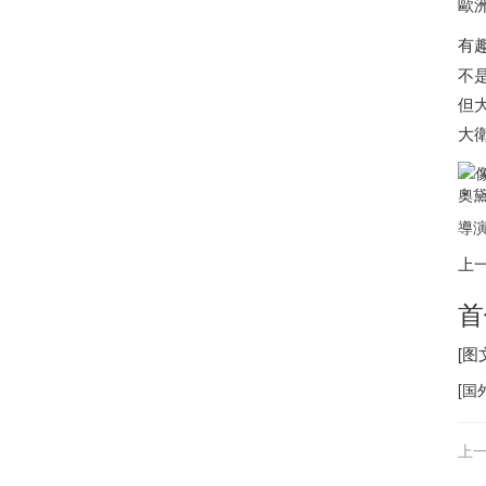
歐
有
不
但
大
奧
導演
上
首
[
[
国
上一