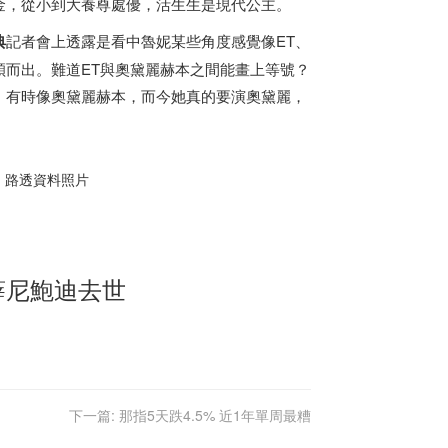
金，從小到大養尊處優，活生生是現代公主。
典
記者會上透露是看中魯妮某些角度感覺像ET、
而出。難道ET與奧黛麗赫本之間能畫上等號？
，有時像奧黛麗赫本，而今她真的要演奧黛麗，
、路透資料照片
薛尼鮑迪去世
下一篇:
那指5天跌4.5% 近1年單周最糟