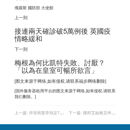
俄羅斯 國防部 大使館
上一則
接連兩天確診破5萬例後 英國疫
情略緩和
下一則
梅根為何比凱特失敗、討厭？
「以為在皇室可暢所欲言」
[图文来源于网络,如有侵权,请联系
福步
网络删除]
[
国外服务器
租用平台的图文来源于网络,如有侵权,请联系
我们删除。]
上一篇:
拜登和普亭預定7日
下一篇:
聯邦艾妲救災申請
視訊會議 討論烏克蘭危機等
紐約、新澤西災民截止日延
至明年初