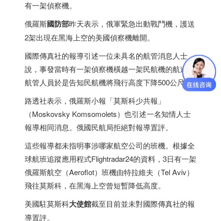
有一架偵察機。
俄羅斯
國防部
昨天表示，俄軍緊急出動戰鬥機，護送
2架出現在黑海上空的美國偵察機離開。
國際傳真社的報導引述一位未具名的航管消息人士
說，事發當時有一架偵察機橫越一架民航機的航道，
航管人員於是告知民航機將飛行高度下降500公尺。
路透社表示，俄羅斯小報「莫斯科少共報」
（Moskovsky Komsomolets）也引述一名知情人士
報導相同消息。俄國民航局拒絕對報導置評。
這些報導都未指明事涉哪家航空公司的班機。根據全
球航班追蹤應用程式Flightradar24的資料，3日有一架
俄羅斯航空（Aeroflot）班機由特拉維夫（Tel Aviv）
飛往莫斯科，在黑海上空曾短暫降低高度。
美國駐莫斯科
大使館
截至目前並未對國際傳真社的報
導置評。