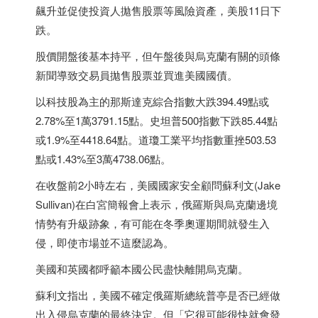
飆升並促使投資人拋售股票等風險資產，美股11日下
跌。
股價開盤後基本持平，但午盤後與烏克蘭有關的頭條
新聞導致交易員拋售股票並買進美國國債。
以科技股為主的那斯達克綜合指數大跌394.49點或
2.78%至1萬3791.15點。史坦普500指數下跌85.44點
或1.9%至4418.64點。道瓊工業平均指數重挫503.53
點或1.43%至3萬4738.06點。
在收盤前2小時左右，美國國家安全顧問蘇利文(Jake
Sullivan)在白宮簡報會上表示，俄羅斯與烏克蘭邊境
情勢有升級跡象，有可能在冬季奧運期間就發生入
侵，即使市場並不這麼認為。
美國和英國都呼籲本國公民盡快離開烏克蘭。
蘇利文指出，美國不確定俄羅斯總統普亭是否已經做
出入侵烏克蘭的最終決定。但「它很可能很快就會發