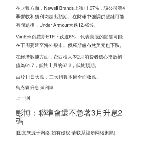
在財報方面，Newell Brands上漲11.07%，該公司第4
季營收和獲利均超出預期。在財報中強調供應鏈可能
有問題後，Under Armour大跌12.49%。
VanEck俄羅斯ETF下跌逾6%，代表美股的拋售可能
在下周蔓延至海外股市。俄羅斯盧布兌美元也下跌。
在經濟數據方面，密西根大學2月消費者信心指數初
值為61.7，低於上月的67.2，低於預期。
由於11日大跌，三大指數本周全面收跌。
烏克蘭 升息 殖利率
上一則
彭博：聯準會還不急著3月升息2
碼
[图文来源于网络,如有侵权,请联系
福步
网络删除]