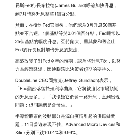
易斯Fed行長布拉德(James Bullard)呼籲加快
升息
，
到7月時將升息整整1個百分點。
然而，在徵詢Fed官員後，他們認為3月升息50個基
點並不合適。1個基點等於0.01個百分點，Fed通常以
25個基點的幅度升息。亞特蘭大、里其蒙和舊金山
Fed的行長反對加倍升息的想法。
高盛改變了對Fed今年的預期，認為將升息7次，以努
力為經濟降溫，因通膨遠比決策者預期的要持久。
DoubleLine CEO岡拉克(Jeffrey Gundlach)表示，
「Fed顯然落後於殖利率曲線，它將被迫比市場預期
的升息更多。」「我懷疑它們會一路升息，直到出現
問題；但問題總是會發生。」
半導體股票的波動部分是源自疫情引起的供應鏈問
題，11日普遍表現不佳。Advanced Micro Devices和
Xilinx分別下跌10.01%和9.99%。