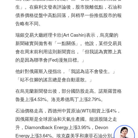
生」。在蘇利文發表評論後，股市脫離低點，石油和
債券價格從盤中高點回落，與稍早一份推低股市的報
告略有不同。
瑞銀交易大廳經理卡欣(Art Cashin)表示，烏克蘭的
新聞確實與拋售有「一點關係」。他說，某些交易員
會在周末前利用這則新聞賣出，「但我認為實際上真
的是因為聯準會(Fed)漫無目標。」
他針對俄羅斯入侵指出，「我認為這不會發生。」
「站不住腳的謠言總是會自動退散。」
在烏克蘭新聞發出後，部分國防股走高。諾斯羅普格
魯曼上漲4.53%。洛克希德馬丁上漲2.79%。
石油價格走高，西德州中質原油(WTI)期貨上漲4%，
因俄羅斯是全球原油和天氣生產國。能源股隨之走
升，Diamondback Energy上漲3.95%，Devon
Energy上漲3.64%。埃克森美孚和康菲石油分別上漲