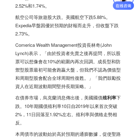
2.52%和1.74%。
航空公司等旅遊股大跌。美國航空下跌5.88%。
Expedia早盤因優於預期的財報而走升，但收盤下跌
2.73%。
Comerica Wealth Management投資長林奇(John
Lynch)表示，「由於投資者先賣之後再提問，所以股
票可以想像會在10%的範圍內再次回調。成長型和防
禦型股票最初可能會跑贏大盤，但我們不認為價值型
和周期型股會配合全球周期性復甦。」「我們鼓勵投
資人在近期波動期間堅持長期策略。」
在債券市場，烏克蘭消息傳出後，美國國債
殖利率
下
跌。10年期國債殖利率10日自2019年以來首次突破
2%，11日回落至1.92%左右。殖利率與價格走勢相
反。
本周債市的波動始於高於預期的通膨數據，促使聖路