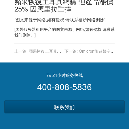
蘋果恢復
土耳其
網購 但產品漲價
25% 因應里拉重摔
[图文来源于网络,如有侵权,请联系
福步
网络删除]
[
国外服务器
租用平台的图文来源于网络,如有侵权,请联系
我们删除。]
上一篇:
蘋果恢復土耳其網
下一篇:
Omicron旅遊禁令不
購 但產品漲價25% 因應里
同調 各國怕爆迅速實施
拉重摔
WHO竟反對
7× 24小时服务热线
400-808-5836
联系我们