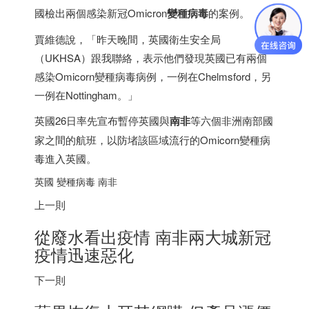
國檢出兩個感染新冠Omicron
變種病毒
的案例。
賈維德說，「昨天晚間，英國衛生安全局
（UKHSA）跟我聯絡，表示他們發現英國已有兩個
感染Omicorn變種病毒病例，一例在Chelmsford，另
一例在Nottingham。」
英國26日率先宣布暫停英國與
南非
等六個非洲南部國
家之間的航班，以防堵該區域流行的Omicorn變種病
毒進入英國。
英國 變種病毒
南非
上一則
從廢水看出疫情
南非
兩大城新冠
疫情迅速惡化
下一則