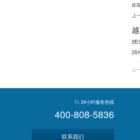
疫苗
上
越
[图
[
国
上一
7× 24小时服务热线
400-808-5836
联系我们