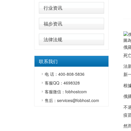
行业资讯
福步资讯
法律法规
圖
俄
死亡
联系我们
法
电 话：400-808-5836
新
客服QQ：4698328
根
客服微信：fobhostcom
俄
售后：services@fobhost.com
不
疫
然