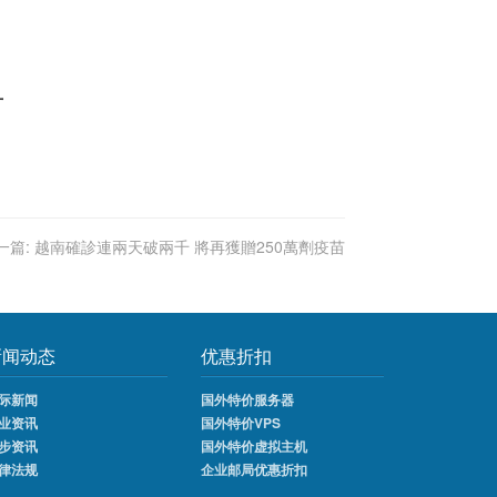
苗
一篇:
越南確診連兩天破兩千 將再獲贈250萬劑疫苗
新闻动态
优惠折扣
际新闻
国外特价服务器
业资讯
国外特价VPS
步资讯
国外特价虚拟主机
律法规
企业邮局优惠折扣