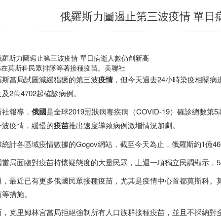
俄羅斯力圖遏止第三波疫情 單日
為在莫斯科民眾排隊等著接種疫苗。美聯社
羅斯當局試圖減緩猖獗的第三波
疫情
，但今天過去24小時染疫相關病
及2萬4702起確診病例。
新社報導，
俄國
是全球2019冠狀病毒疾病（COVID-19）確診總數第
一波疫情，緩慢的
疫苗
推出速度導致病例激增情況加劇。
據統計各區域疫情數據的Gogov網站，截至今天為止，俄羅斯約1億46
國當局面臨對疫苗持懷疑態度的大量民眾，上週一項獨立民調顯示，5
過，最近已有更多俄國民眾接種疫苗，尤其是疫情中心首都莫斯科。
苗等措施。
而，克里姆林宮當局拒絕強制所有人口族群接種疫苗，並且不採納對