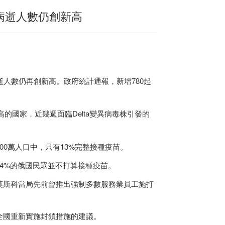
病逝人數仍創新高
逝人數仍再創新高。政府統計通報，新增780起
5高的國家，近幾週面臨Delta變異病毒株引發的
00萬人口中，只有13%完整接種疫苗。
4%的俄國民眾並不打算接種疫苗。
莫斯科當局先前曾推出強制多數服務業員工施打
全國重新實施封鎖措施的建議。