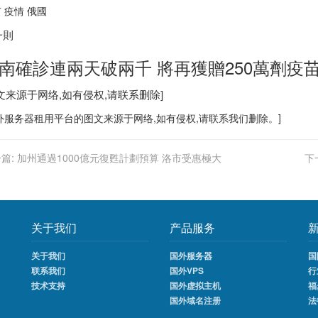
 疫情 俄國
一則
南
確診連兩天破兩千 將再獲贈250萬劑疫
文来源于网络,如有侵权,请联系删除]
外服务器
租用平台的图文来源于网络,如有侵权,请联系我们删除。]
篇:
加州通過1000億元復甦計劃預算 洛市受惠極大
下
关于我们
产品服务
关于我们
国外服务器
国
联系我们
国外VPS
行
技术支持
国外虚拟主机
福
国外域名注册
法