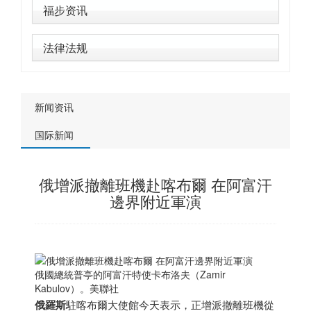
福步资讯
法律法规
新闻资讯
国际新闻
俄增派撤離班機赴喀布爾 在阿富汗
邊界附近軍演
俄國總統普亭的阿富汗特使卡布洛夫（Zamir
Kabulov）。美聯社
俄羅斯
駐喀布爾大使館今天表示，正增派撤離班機從