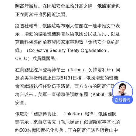
阿富汗
撤員。在區域安全風險升高之際，
俄國
軍隊也
正在阿富汗邊界附近演習。
路透社報導，俄國駐喀布爾大使館在一連串推文中表
示，增派的撤離班機將開放給俄國公民及居民，以及
莫斯科領導的前蘇聯國家軍事聯盟「集體安全條約組
織」（Collective Security Treaty Organisation，
CSTO）成員國國民。
在美國總統拜登與神學士（Taliban，另譯塔利班）同
意的美軍撤離截止日期8月31日後，俄國增派的班機
會否繼續執行任務仍不清楚。西方支持的阿富汗政府
垮台以來，美軍一直帶頭保護喀布爾（Kabul）機場
安全。
俄羅斯「國際傳真社」（Interfax）報導，俄國國防
部表示，來自塔吉克（Tajikistan）俄羅斯軍事基地的
約500名俄國摩托化步兵，正在阿富汗邊界附近山中