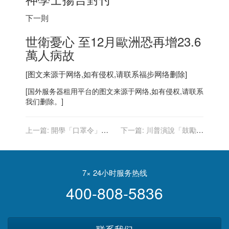
下一則
世衛憂心 至12月歐洲恐再增23.6
萬人病故
[图文来源于网络,如有侵权,请联系
福步
网络删除]
[
国外服务器
租用平台的图文来源于网络,如有侵权,请联系
我们删除。]
上一篇:
開學「口罩令」亂
下一篇:
川普演說「鼓勵打
象 佛州家長告州長 德州師
疫苗」 台下「川粉」竟狂
口罩被扯掉
噓、嘲笑
7× 24小时服务热线
400-808-5836