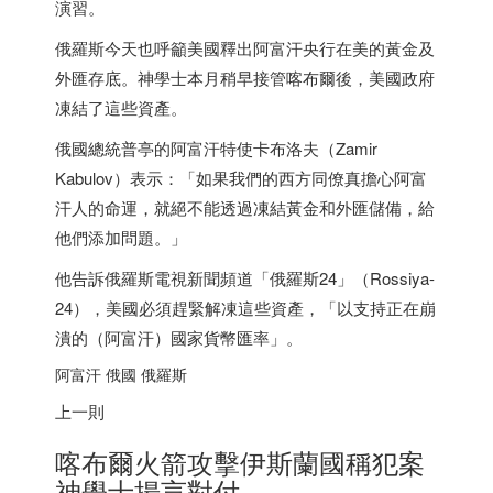
演習。
俄羅斯今天也呼籲美國釋出阿富汗央行在美的黃金及
外匯存底。神學士本月稍早接管喀布爾後，美國政府
凍結了這些資產。
俄國總統普亭的阿富汗特使卡布洛夫（Zamir
Kabulov）表示：「如果我們的西方同僚真擔心阿富
汗人的命運，就絕不能透過凍結黃金和外匯儲備，給
他們添加問題。」
他告訴俄羅斯電視新聞頻道「俄羅斯24」（Rossiya-
24），美國必須趕緊解凍這些資產，「以支持正在崩
潰的（阿富汗）國家貨幣匯率」。
阿富汗 俄國 俄羅斯
上一則
喀布爾火箭攻擊伊斯蘭國稱犯案
神學士揚言對付