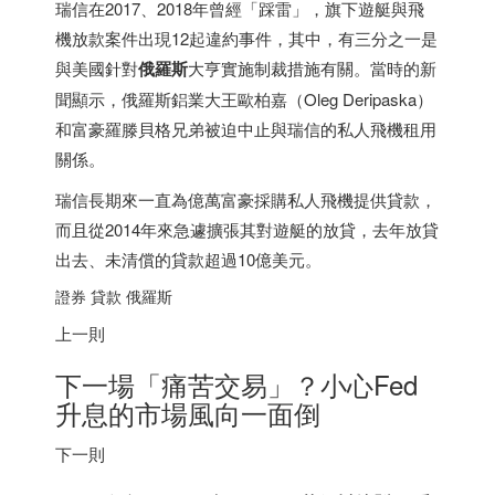
瑞信在2017、2018年曾經「踩雷」，旗下遊艇與飛
機放款案件出現12起違約事件，其中，有三分之一是
與美國針對
俄羅斯
大亨實施制裁措施有關。當時的新
聞顯示，俄羅斯鋁業大王歐柏嘉（Oleg Deripaska）
和富豪羅滕貝格兄弟被迫中止與瑞信的私人飛機租用
關係。
瑞信長期來一直為億萬富豪採購私人飛機提供貸款，
而且從2014年來急遽擴張其對遊艇的放貸，去年放貸
出去、未清償的貸款超過10億美元。
證券 貸款 俄羅斯
上一則
下一場「痛苦交易」？小心Fed
升息的市場風向一面倒
下一則