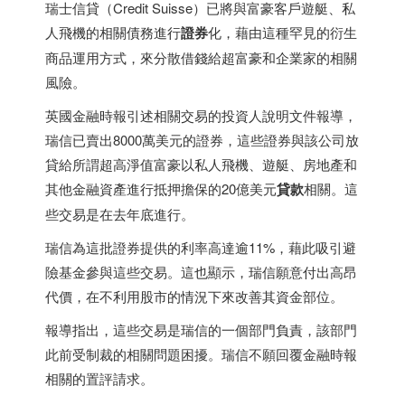
瑞士
信貸（Credit Suisse）已將與富豪客戶遊艇、私
人飛機的相關債務進行
證券
化，藉由這種罕見的衍生
商品運用方式，來分散借錢給超富豪和企業家的相關
風險。
英國金融時報引述相關交易的投資人說明文件報導，
瑞信已賣出8000萬美元的證券，這些證券與該公司放
貸給所謂超高淨值富豪以私人飛機、遊艇、房地產和
其他金融資產進行抵押擔保的20億美元
貸款
相關。這
些交易是在去年底進行。
瑞信為這批證券提供的利率高達逾11%，藉此吸引避
險基金參與這些交易。這也顯示，瑞信願意付出高昂
代價，在不利用股市的情況下來改善其資金部位。
報導指出，這些交易是瑞信的一個部門負責，該部門
此前受制裁的相關問題困擾。瑞信不願回覆金融時報
相關的置評請求。