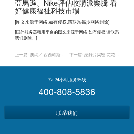
亞馬遜、Nike評估收購派樂騰 看
好健康福祉科技市場
[图文来源于网络,如有侵权,请联系
福步
网络删除]
[
国外服务器
租用平台的图文来源于网络,如有侵权,请联系
我们删除。]
上一篇:
澳網／ 西西帕斯直
下一篇:
紀錄片揭密 花花公
落3 有望跟梅德德夫爭決賽
子創辦人 生前對賓客下藥開
門票
雜交趴
7× 24小时服务热线
400-808-5836
联系我们