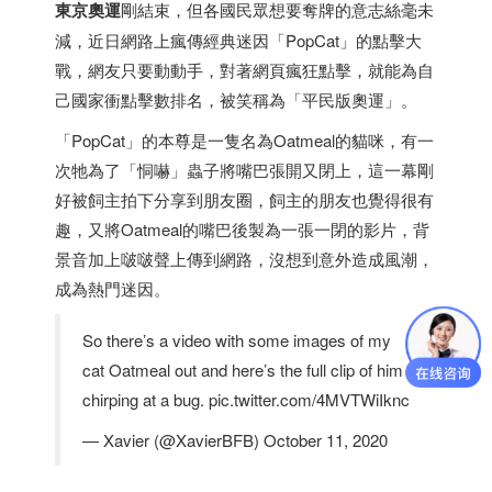
東京奧運
剛結束，但各國民眾想要奪牌的意志絲毫未
減，近日網路上瘋傳經典迷因「PopCat」的點擊大
戰，網友只要動動手，對著網頁瘋狂點擊，就能為自
己國家衝點擊數排名，被笑稱為「平民版奧運」。
「PopCat」的本尊是一隻名為Oatmeal的貓咪，有一
次牠為了「恫嚇」蟲子將嘴巴張開又閉上，這一幕剛
好被飼主拍下分享到朋友圈，飼主的朋友也覺得很有
趣，又將Oatmeal的嘴巴後製為一張一閉的影片，背
景音加上啵啵聲上傳到網路，沒想到意外造成風潮，
成為熱門迷因。
So there’s a video with some images of my
cat Oatmeal out and here’s the full clip of him
chirping at a bug. pic.twitter.com/4MVTWiIknc
— Xavier (@XavierBFB) October 11, 2020