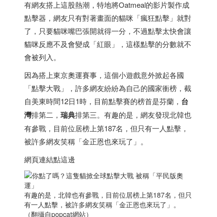
有網友搭上這股熱潮，特地將Oatmeal的影片製作成
點擊器，網友只有對著畫面的貓咪「瘋狂點擊」就對
了，只要貓咪嘴巴張開就得一分，不過點擊太快會讓
貓咪反應不及會變成「紅眼」，這樣點擊的分數就不
會被列入。
因為搭上東京奧運賽事，這個小遊戲意外掀起各國
「點擊大戰」，許多網友紛紛為自己的國家衝榜，截
自美東時間12日1時，目前點擊賽的榜首是芬蘭，
台
灣
排第二，
瑞典
排第三。有趣的是，網友發現北韓也
有參戰，目前位居榜上第187名，但只有一人點擊，
被許多網友笑稱「金正恩也來玩了」。
網頁連結點這邊
有趣的是，北韓也有參戰，目前位居榜上第187名，但只
有一人點擊，被許多網友笑稱「金正恩也來玩了」。
（翻攝自popcat網站）