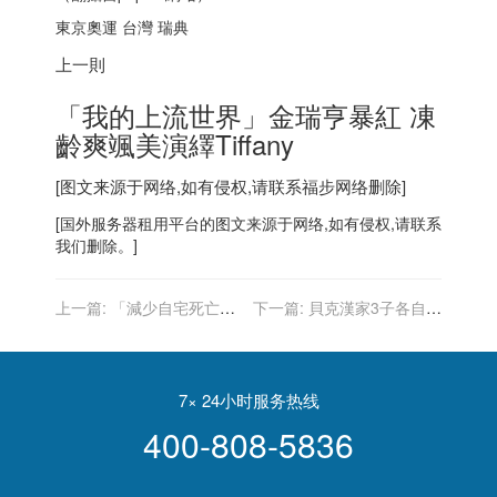
東京奧運 台灣
瑞典
上一則
「我的上流世界」金瑞亨暴紅 凍
齡爽颯美演繹Tiffany
[图文来源于网络,如有侵权,请联系
福步
网络删除]
[
国外服务器
租用平台的图文来源于网络,如有侵权,请联系
我们删除。]
上一篇:
「減少自宅死亡」
下一篇:
貝克漢家3子各自熱
大阪疫情嚴峻 擬闢千床規模
戀 爸媽只能巴住10歲小女
野戰醫院
兒？
7× 24小时服务热线
400-808-5836