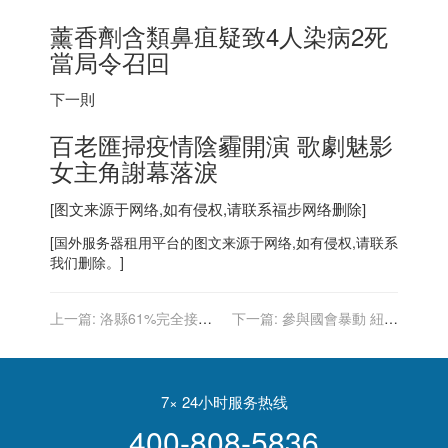
薰香劑含類鼻疽疑致4人染病2死
當局令召回
下一則
百老匯掃疫情陰霾開演 歌劇魅影
女主角謝幕落淚
[图文来源于网络,如有侵权,请联系
福步
网络删除]
[
国外服务器
租用平台的图文来源于网络,如有侵权,请联系
我们删除。]
上一篇:
洛縣61%完全接種
下一篇:
參與國會暴動 紐約
疫苗 5至11歲孩童下周開打
皇后區華男被捕
7× 24小时服务热线
400-808-5836