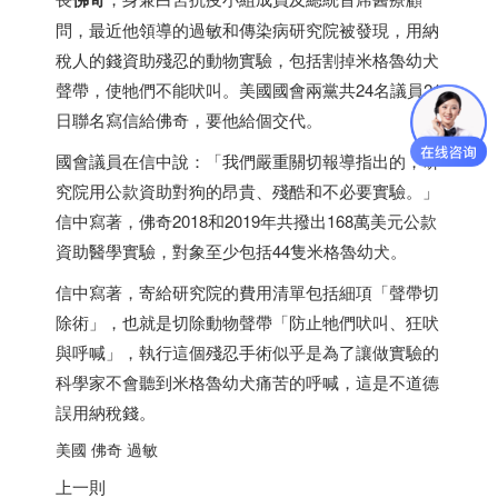
問，最近他領導的過敏和傳染病研究院被發現，用納
稅人的錢資助殘忍的動物實驗，包括割掉米格魯幼犬
聲帶，使牠們不能吠叫。美國國會兩黨共24名議員21
日聯名寫信給佛奇，要他給個交代。
國會議員在信中說：「我們嚴重關切報導指出的，研
究院用公款資助對狗的昂貴、殘酷和不必要實驗。」
信中寫著，佛奇2018和2019年共撥出168萬美元公款
資助醫學實驗，對象至少包括44隻米格魯幼犬。
信中寫著，寄給研究院的費用清單包括細項「聲帶切
除術」，也就是切除動物聲帶「防止牠們吠叫、狂吠
與呼喊」，執行這個殘忍手術似乎是為了讓做實驗的
科學家不會聽到米格魯幼犬痛苦的呼喊，這是不道德
誤用納稅錢。
美國 佛奇 過敏
上一則