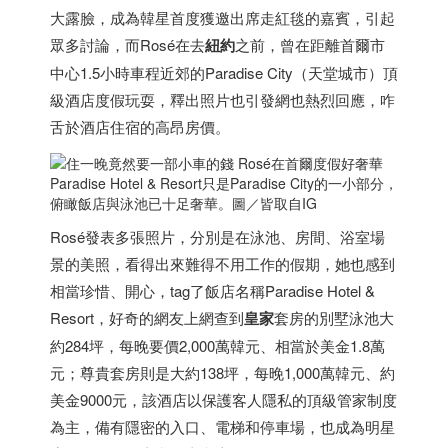
大露臉，成為韓星首度獲邀出席走紅毯的嘉賓，引起
眾多討論，而Rosé在去
紐約
之前，曾在距離首爾市
中心1.5小時車程近郊的Paradise City（天堂城市）頂
級酒店度假玩耍，釋出照片也引發網也熱烈回應，咋
舌於酒店住宿的高昂房價。
Paradise Hotel & Resort只是Paradise City的一小部分，
俯瞰飯店與泳池已十足奢華。圖／皆取自IG
Rosé發表多張照片，分別是在泳池、房間、浴室場
景的美照，看得出來難得不用工作的假期，她也感到
相當珍惜、開心，tag了飯店名稱Paradise Hotel &
Resort，好奇的網友上網查到
皇家
套房的別墅泳池大
約284坪，每晚要價2,000萬韓元、相當於美金1.8萬
元；尊貴套房則是大約138坪，每晚1,000萬韓元、約
美金9000元，該酒店以保護客人隱私的頂級管家制度
為主，備有隱密的入口、電梯和停車場，也成為明星