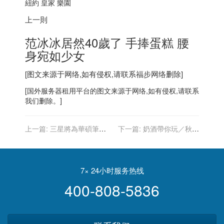
紐約 皇家 樂園
上一則
范冰冰居然40歲了 手捧蛋糕 腰
身宛如少女
[图文来源于网络,如有侵权,请联系
福步
网络删除]
[
国外服务器
租用平台的图文来源于网络,如有侵权,请联系
我们删除。]
上一篇:
三星將為華碩筆電
下一篇:
奶酒帶你玩／秋季
供應OLED面板
市集大搜羅
7× 24小时服务热线
400-808-5836