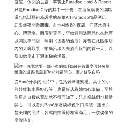
度假、休閒的去處。事實上Paradise Hotel & Resort
只是Paradise City的其中一部份，在這座廣袤的園區
還包括以藝術為訴求的奢華Art Paradiso精品酒店、
幻樂堡夜間遊
樂園
、占地4層樓的夜店、汗蒸水療中
心、博奕場、商店街等等，李敏鎬周邊商品也在此商
城開設專門店，韓劇《德魯納酒店》亦曾在此區飯店
內的大廳取景，拍攝呂珍久去酒店報到的首一天、以
及IU數度走下迴旋梯的場景。
飯店的迎賓擺設讓Rosé相當開心。圖／皆取自IG
從Rosé分享的照片中，包括氣球迎賓禮、桌上的小
熊娃娃和水果點心等，應是飯店為她精心準備，至於
住房是自費或贊助就不得而知了，只是粉絲們也相當
開心，可以看到Rosé穿著淡綠色平口洋裝、露出白
皙美腿的照片，各式自拍看得相當滿足，一窺偶像的
度假時光。