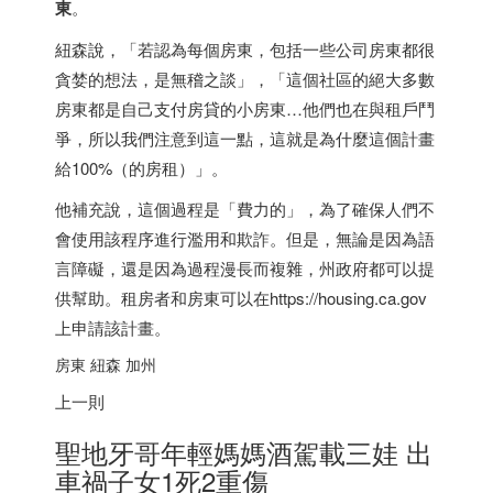
東
。
紐森說，「若認為每個房東，包括一些公司房東都很
貪婪的想法，是無稽之談」，「這個社區的絕大多數
房東都是自己支付房貸的小房東…他們也在與租戶鬥
爭，所以我們注意到這一點，這就是為什麼這個計畫
給100%（的房租）」。
他補充說，這個過程是「費力的」，為了確保人們不
會使用該程序進行濫用和欺詐。但是，無論是因為語
言障礙，還是因為過程漫長而複雜，州政府都可以提
供幫助。租房者和房東可以在https://housing.ca.gov
上申請該計畫。
房東 紐森 加州
上一則
聖地牙哥年輕媽媽酒駕載三娃 出
車禍子女1死2重傷