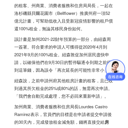
的租客、州商業、消費者服務和住房局局長，一起在
洛杉磯縣貝爾花園市（Bellflower）推廣州府一項52
億元計畫，可幫助低收入且受新冠疫情影響的租戶償
還100%租金，無論其移民身份如何。
該計畫是加州2021-22財年預算的一部分，由紐森周
一簽署。符合要求的申請人可獲得從2020年4月到
2021年9月的100%租金。紐森敦促加州居民盡快申
請，以確保他們在9月30日的暫停驅逐令到期之前得
到這筆錢，因為該令「再次延長的可能性非常小」。
紐森說，之前申請州府其他租房計畫的租客，且已收
到過其所欠租金的25%或80%的話，無需再次申請。
「我們會自動完成處理，您不必回來重新申請」。
加州商業、消費者服務和住房局長Lourdes Castro
Ramirez表示，官員們的目標是在申請者提交申請後
的30天內，完成發放租金減免額，錢將直接交給
房