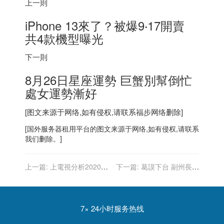
上一則
iPhone 13來了？被爆9‧17開賣
共4款機型曝光
下一則
8月26日星座運勢 巨蟹別幫倒忙
處女運勢漸好
[图文来源于网络,如有侵权,请联系
福步
网络删除]
[
国外服务器
租用平台的图文来源于网络,如有侵权,请联系
我们删除。]
上一篇:
上電視分析2020選
下一篇:
葛謨下台 副州長霍
舉舞弊的數學家 實為盪鞦韆
楚接任 成紐約首位女州長
架設工
7× 24小时服务热线