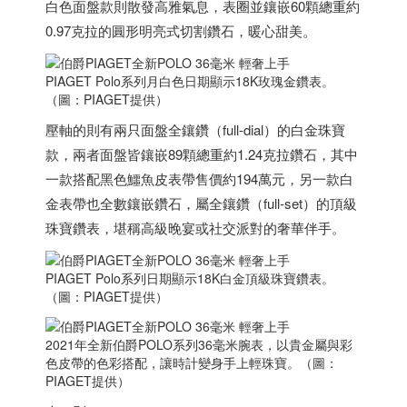
白色面盤款則散發高雅氣息，表圈並鑲嵌60顆總重約
0.97克拉的圓形明亮式切割鑽石，暖心甜美。
PIAGET Polo系列月白色日期顯示18K玫瑰金鑽表。
（圖：PIAGET提供）
壓軸的則有兩只面盤全鑲鑽（full-dial）的白金珠寶
款，兩者面盤皆鑲嵌89顆總重約1.24克拉鑽石，其中
一款搭配黑色鱷魚皮表帶售價約194萬元，另一款白
金表帶也全數鑲嵌鑽石，屬全鑲鑽（full-set）的頂級
珠寶鑽表，堪稱高級晚宴或社交派對的奢華伴手。
PIAGET Polo系列日期顯示18K白金頂級珠寶鑽表。
（圖：PIAGET提供）
2021年全新伯爵POLO系列36毫米腕表，以貴金屬與彩
色皮帶的色彩搭配，讓時計變身手上輕珠寶。（圖：
PIAGET提供）