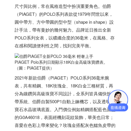
尺寸與比例，常在風格造型中扮演重要角色。伯爵
（PIAGET）的POLO系列表款從1979年問世以來，
圓中帶方、方中帶圓的型中型（shape in shape）設
計手法，帶有曼妙的幾何魅力。品牌近日推出全新
POLO系列女表，以穠纖合度的36毫米，在風格、存
在感和閱讀便利性之間，找到完美平衡。
PIAGET Polo系列日期顯示18K白金高級珠寶鑽表。
（圖：PIAGET提供）
2021年新款伯爵（PIAGET）POLO系列36毫米腕
表，共有精鋼、18K玫瑰金、18K白金三種材質，再
分為鑲鑽與高級珠寶不同設計，全系列皆具備快拆表
帶系統、伯爵自製500P1自動上鍊機芯，以及透明藍
寶石水晶玻璃底蓋。入門價位例如精鋼搭配藍色面盤
的G0A46018，表面經機刻花紋裝飾，華美也日常；
喜愛在色彩上帶來變化？玫瑰金搭配灰色鱷魚皮帶的