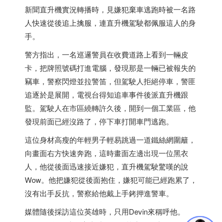
新聞直升機實況轉播時，見嫌犯棄車逃跑時被一名路
人快速從後追上擒服，連直升機駕駛都佩服這人的身
手。
警方指出，一名巡邏警員在收費道路上看到一輛皮
卡，把牌照號碼打進電腦，發現那是一輛已被報失的
竊車，警察閃燈並拉警笛，但駕駛人拒絕停車，警匪
追逐於是展開，電視台得知追車事件後派直升機跟
監。駕駛人在市區繞轉許久後，開到一個工業區，他
發現前面已經沒路了，停下車打開車門逃跑。
這位身材高瘦的年輕男子輕易跳過一道鐵絲網圍籬，
向畫面右方快速奔跑，這時畫面左邊出現一位黑衣
人，他從後面迅速接近嫌犯，直升機駕駛驚嘆的說
Wow。他把嫌犯從後面抱住，嫌犯可能已經跑累了，
沒有出手反抗，警察給他戴上手銬押進警車。
媒體隨後採訪這位英雄時，只用Devin來稱呼他。