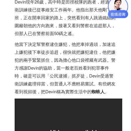
Devin現年26歲，高中時是田徑校隊的跑者，經過警
衛訓練後已從事維安工作兩年。他指出那天他剛下
班，正在開車回家的路上，突然看到有人跳過鐵絲網
圍籬朝他的方向跑來，接著又看到警察在追趕那人，
但那人已在警察前面50碼之遙。
他當下決定幫警察逮住嫌犯，他把車掉過頭，加速追
上嫌犯後下車徒步追趕，很快就把嫌犯逮住，他把嫌
犯的兩手緊緊抓住，因為擔心他口袋裡藏有武器。警
方感謝Devin的協助，當一般老百姓看到犯罪事件
時，確是可以用「公民逮捕」抓歹徒，Devin受過警
衛訓練處理得當，但普通人不應輕易嘗試。有些網友
看到視頻後，把Devin稱為實際生活中的
蜘蛛人
。