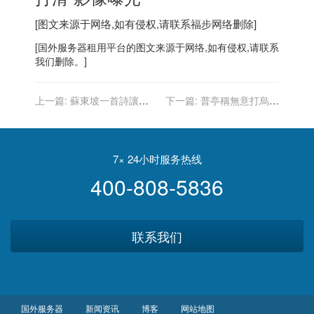
[图文来源于网络,如有侵权,请联系
福步
网络删除]
[
国外服务器
租用平台的图文来源于网络,如有侵权,请联系
我们删除。]
上一篇:
蘇東坡一首詩讓橘
下一篇:
普亭稱無意打烏克
子紅了 台北故宮「無聲詩」
蘭 將尋「諾曼第模式」與德
展國寶
法烏談判
7× 24小时服务热线
400-808-5836
联系我们
国外服务器
新闻资讯
博客
网站地图