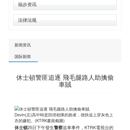
福步资讯
法律法规
新闻资讯
国际新闻
休士頓警匪追逐 飛毛腿路人助擒偷
車賊
Devin(左)高中時是田徑校隊的跑者，很快追上穿灰色上
衣的嫌犯。(KTRK畫面截圖)
休士頓
25日下午發生
警察
追車事件，KTRK電視台的