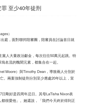
罪 至少40年徒刑
ges）
27日出庭，面對聯邦陪審團，陪審員在討論首日就
民主黨人大量政治獻金，每次往往50萬元起跳。特
萊塢名流的醜聞元素，都集合在一起。
ore）與Timothy Dean，導致兩人分別於
寓所中死亡。兩案強制徒刑分別至少應處20年以上，宣
好是四周年忌日。其母LaTisha Nixon表
人都很愛他」。她還說，「我們今天終於得到正