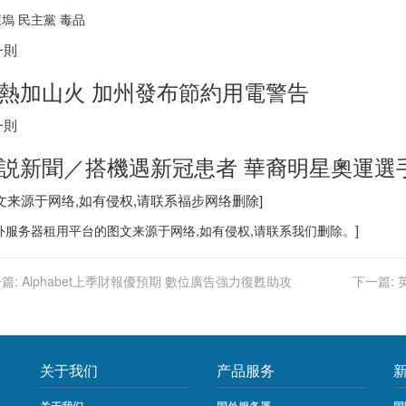
塢 民主黨 毒品
一則
熱加山火 加州發布節約用電警告
一則
説新聞／搭機遇新冠患者 華裔明星奧運選
图文来源于网络,如有侵权,请联系
福步
网络删除]
外服务器
租用平台的图文来源于网络,如有侵权,请联系我们删除。]
篇:
Alphabet上季財報優預期 數位廣告強力復甦助攻
下一篇:
关于我们
产品服务