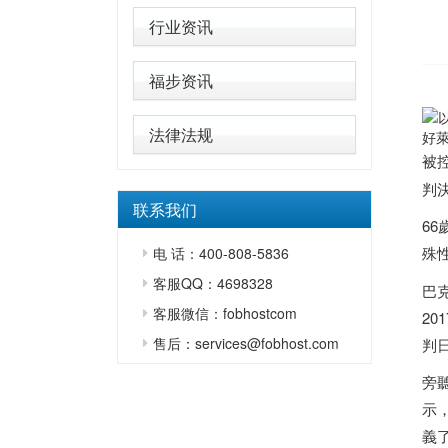
行业资讯
福步资讯
法律法规
好萊
被
判
联系我们
6
殊
电 话：400-808-5836
客服QQ：4698328
巴克
客服微信：fobhostcom
20
售后：services@fobhost.com
判
旁聽
示
義