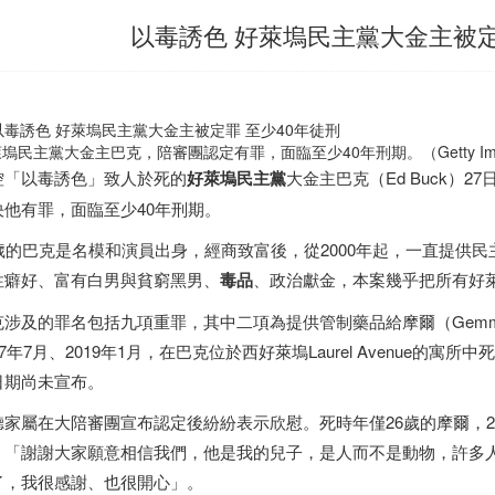
以毒誘色 好萊塢民主黨大金主被定
塢民主黨大金主巴克，陪審團認定有罪，面臨至少40年刑期。（Getty Ima
控「以毒誘色」致人於死的
好萊塢
民主黨
大金主巴克（Ed Buck）
決他有罪，面臨至少40年刑期。
6歲的巴克是名模和演員出身，經商致富後，從2000年起，一直提供
性癖好、富有白男與貧窮黑男、
毒品
、政治獻金，本案幾乎把所有好
涉及的罪名包括九項重罪，其中二項為提供管制藥品給摩爾（Gemmel Mo
17年7月、2019年1月，在巴克位於西好萊塢Laurel Avenue的
日期尚未宣布。
家屬在大陪審團宣布認定後紛紛表示欣慰。死時年僅26歲的摩爾，27日剛
，「謝謝大家願意相信我們，他是我的兒子，是人而不是動物，許多
了，我很感謝、也很開心」。