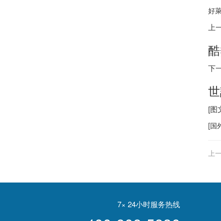
好萊
上
酷
下
世
[
[
国
上一
7× 24小时服务热线