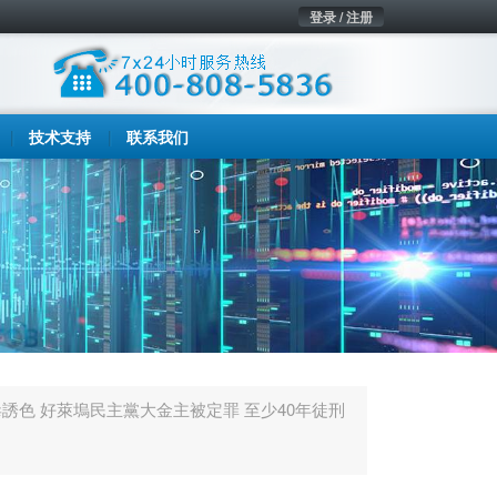
登录 / 注册
技术支持
联系我们
誘色 好萊塢民主黨大金主被定罪 至少40年徒刑