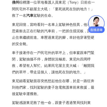
佛州
棕櫚灘一位草地養護人員東尼（Tony）日前在一
間民宅外不顧屋主大吼：「要死就死在別的地方！」
救了一名
汽車
駕駛的生命。
東尼回憶，當時看到一名車上駕駛神色怪異，他不假
思索衝去正在行駛的汽車前，一把抓住擋泥板，試圖
止住車繼續前進。車壓過東尼的腳，幸好他穿著堅硬
的安全靴。
車子接著停在一戶民宅外的草坪上，但車窗跟車門緊
閉，駕駛抽搐不停，身體狀況極差。東尼向四周呼
救，希望有人幫忙。結果民宅屋主竟大喊：「離開我
們的草坪，帶走這個人，讓他死在別的地方。」
東尼細看駕駛面容突然想起他住在哪，於是一路狂奔
到他們家，找到駕駛的妻子急電救護車前來救援，最
後駕駛幸運獲救。
駕駛感謝東尼救了他一命，跟妻子透過警局找到東