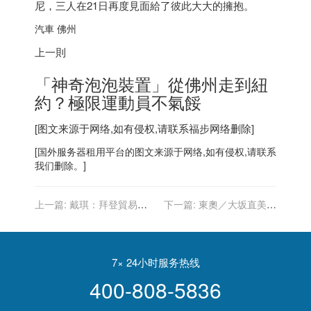
尼，三人在21日再度見面給了彼此大大的擁抱。
汽車 佛州
上一則
「神奇泡泡裝置」從佛州走到紐
約？極限運動員不氣餒
[图文来源于网络,如有侵权,请联系
福步
网络删除]
[
国外服务器
租用平台的图文来源于网络,如有侵权,请联系
我们删除。]
上一篇:
戴琪：拜登貿易政
下一篇:
東奧／大坂直美慘
策以工人為重 聽取企業商家
敗自曝感覺很糟 網酸不夠格
意見
點聖火
7× 24小时服务热线
400-808-5836