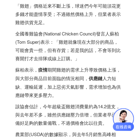
「雞翅」價格近來不斷上漲，球迷們今年可能須花更
多錢才能盡情享受；不過雖然價格上升，但業者表示
雞翅供貨充足。
全國養雞協會(National Chicken Council)發言人蘇柏
(Tom Super)表示：「雞翅就像現在大部分的商品，
可能會貴一些，但有存貨；若是我的話，不會等到比
賽開打才去排隊或線上訂購。」
蘇柏表示，
疫情
期間雞翅的需求上升導致價格上漲，
與大部分商品目前面臨的情況相同，
供應鏈
人力短
缺、運輸延遲，加上惡劣天氣影響，需求增加也為供
應鏈帶來更多壓力。
該協會估計，今年超級盃雞翅消費量約為14.2億支，
與去年差不多，雖然供應鏈壓力倍增，但業者早已準
備好足夠的數量備戰，不過價格會比以往貴。
農業部(USDA)的數據顯示，與去年5月銷售高峰相