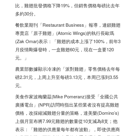
比，雞翅批發價格下降19%，但銷售價格每磅比去年
多約30分。
餐飲業期刊「Restaurant Business」報導，連鎖雞翅
專賣店「原子雞翅」(Atomic Wings)的執行長歐瑪
(Zak Omar)表示：「雞翅的成本上漲了100%，前年3
月疫情剛爆發時，一盒雞翅60元，現在一盒要120
元。」
農業部數據顯示冷凍的「派對雞翅」零售價格去年每
磅2.31元，上周上升至每磅3.13元，本周已漲到3.55
元。
美食作家波梅蘭茲(Mike Pomeranz)接受「全國公共
廣播電台」(NPR)訪問時指出某些業者沒有提高雞翅
價格，改採縮減雞翅分量的策略，達美樂(Domino’s)
上個月宣布將7.99元雞翅的數量從10支減為8支；他
表示：「雞翅的供應量每年都有波動」，即使供應商