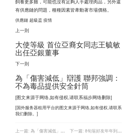
飼養更多雞，可能也沒有足夠人手處理肉品，另外還
有供應鏈的問題，種種因素皆牽動著市場價格。
供應鏈 超級盃 疫情
上一則
大使等級 首位亞裔女同志王毓敏
出任亞銀董事
下一則
為「傷害減低」辯護 聯邦強調：
不為毒品提供安全針筒
[图文来源于网络,如有侵权,请联系
福步
网络删除]
[
国外服务器
租用平台的图文来源于网络,如有侵权,请联系
我们删除。]
上一篇:
為「傷害減低」辯
下一篇:
8旬翁好友年年到場
護 聯邦強調：不為毒品提供
看超級盃 3人約好「今年是