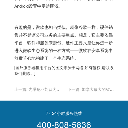
Android设置中受益匪浅。
有趣的是，微软也相当类似。就像谷歌一样，硬件销
售并不是该公司业务的主要重点。相反，它主要依靠
平台、软件和服务来赚钱。硬件主要只是让你进一步
进入微软生态系统的一种方式——微软在安卓系统中
煞费苦心地构建了一个生态系统。
[
国外服务器
租用平台的图文来源于网络,如有侵权,请联系
我们删除。]
上一篇:
内塔尼亚胡认为自
下一篇:
加拿大最大的省份
己让以色列“重新生活起
说，这已经是第三波了，官
来”，现在他希望他的Covid-
员们担心疫苗推广的速度可
19竞选能够拯救他的政治前
能不够快
途
7× 24小时服务热线
400-808-5836