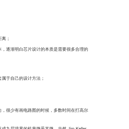
距离；
本，逐渐明白芯片设计的本质是需要很多合理的
套属于自己的设计方法；
向，很少有画电路图的时候，多数时间在打高尔
境界的机率微乎其微，当然 Jim Keller