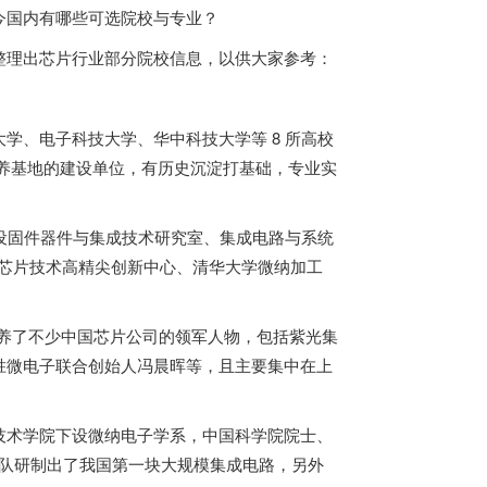
今国内有哪些可选院校与专业？
整理出芯片行业部分院校信息，以供大家参考：
学、电子科技大学、华中科技大学等 8 所高校
才培养基地的建设单位，有历史沉淀打基础，专业实
下设固件器件与集成技术研究室、集成电路与系统
来芯片技术高精尖创新中心、清华大学微纳加工
，培养了不少中国芯片公司的领军人物，包括紫光集
胜微电子联合创始人冯晨晖等，且主要集中在上
技术学院下设微纳电子学系，中国科学院院士、
带领团队研制出了我国第一块大规模集成电路，另外