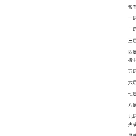
曾
一
二
三
四
折
五
六
七
八
九
夫
显