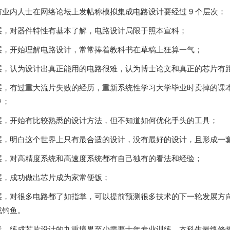
有业内人士在网络论坛上发帖称模拟集成电路设计要经过 9 个层次：
层，对器件特性有基本了解，电路设计局限于照本宣科；
层，开始理解电路设计，常常捧着教科书在草稿上狂算一气；
层，认为设计出真正能用的电路很难，认为博士论文和真正的芯片有
层，有过重大流片失败的经历，重新系统性学习大学毕业时卖掉的课
中；
层，开始有比较熟悉的设计方法，但不知道如何优化手头的工具；
层，明白这个世界上只有最合适的设计，没有最好的设计，且形成一
层，对高精度系统和高速度系统都有自己独有的看法和经验；
层，成功做出芯片成为家常便饭；
层，对很多电路都了如指掌，可以提前预测很多技术的下一轮发展方
或钓鱼。
然，练成芯片设计的九重境界至少需要十年专业训练，本科生最终修炼成九层