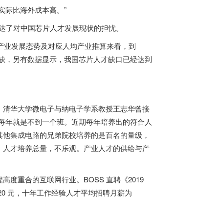
实际比海外成本高。”
表达了对中国芯片人才发展现状的担忧。
当前产业发展态势及对应人均产业推算来看，到
人才紧缺，另有数据显示，我国芯片人才缺口已经达到
，清华大学微电子与纳电子学系教授王志华曾接
每年就是不到一个班。近期每年培养出的符合人
其他集成电路的兄弟院校培养的是百名的量级，
，人才培养总量，不乐观。产业人才的供给与产
度重合的互联网行业。BOSS 直聘《2019
420 元，十年工作经验人才平均招聘月薪为