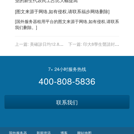
[图文来源于网络,如有侵权,请联系
福步
网络删除]
[
国外服务器
租用平台的图文来源于网络,如有侵权,请联系
我们删除。]
上一篇:
美確診日均12.8萬
下一篇:
印大8學生聲請封殺
例 佛州一周死亡1071例 2月
校方接種令 最高法院大法官
來新高
巴瑞特駁回
7× 24小时服务热线
400-808-5836
联系我们
国外服务器
新闻资讯
博客
网站地图