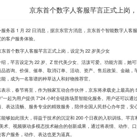
京东首个数字人客服芊言正式上岗，设
外服务器
1 月 22 日消息，据京东官方消息，京东首个智能数字人
度的客户服务体验。
介绍，芊言设定为 22 岁、Z 世代美少女、活泼可爱。功能方面，
商品咨询、价保、催单、取消订单、活动、资产、售后政策、金融，
技能，成为一名靠谱的种草达人和好物推荐官。
东表示，春节将至，作为独家互动合作伙伴，京东将承载史上最高的 S
伴”一起为用户提供 7*24 小时全链路场景智能化服务。用户还可以
情、表达流畅、服务专业的精致服务，陪伴全国人民舒心办年货，安
言能够如此强大，得益于技术的沉淀和 200 个日夜的入职训练。芊
D 美术、视频驱动多模态技术融合的创新成果，通过将表情、动作、
类客户服务，动作、表达也更为逼真。