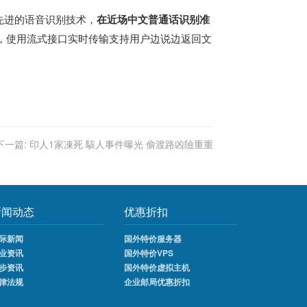
业先进的语音识别技术，
在近场中文普通话识别准
，使用流式接口实时传输支持用户边说边返回文
下一篇:
印人1家凍死 駭人事件曝光 偷渡路凶險重重
新闻动态
优惠折扣
际新闻
国外特价服务器
业资讯
国外特价VPS
步资讯
国外特价虚拟主机
律法规
企业邮局优惠折扣