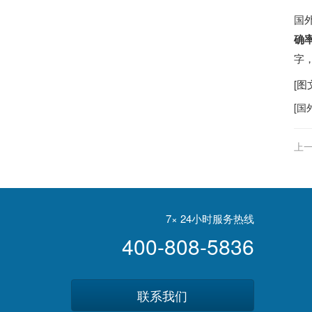
国
确率
字
[
[
国
上一
播
7× 24小时服务热线
400-808-5836
联系我们