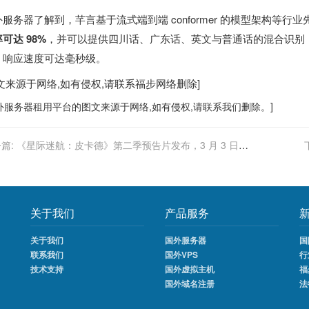
外服务器
了解到，芊言基于流式端到端 conformer 的模型架构等行
可达 98%
，并可以提供四川话、广东话、英文与普通话的混合识别
，响应速度可达毫秒级。
图文来源于网络,如有侵权,请联系
福步
网络删除]
外服务器
租用平台的图文来源于网络,如有侵权,请联系我们删除。]
篇:
《星际迷航：皮卡德》第二季预告片发布，3 月 3 日开
关于我们
产品服务
关于我们
国外服务器
国
联系我们
国外VPS
行
技术支持
国外虚拟主机
福
国外域名注册
法