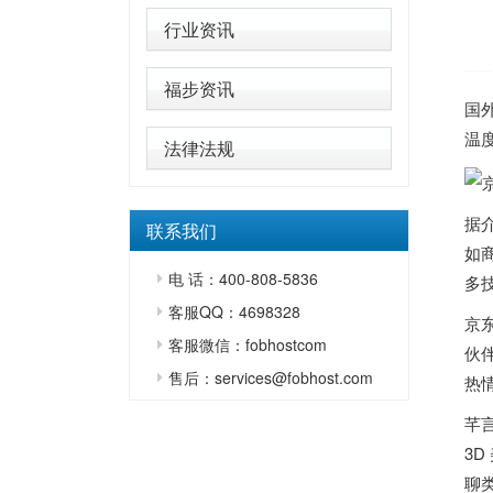
行业资讯
福步资讯
国
温
法律法规
据
联系我们
如
电 话：400-808-5836
多
客服QQ：4698328
京
客服微信：fobhostcom
伙
售后：services@fobhost.com
热
芊
3
聊