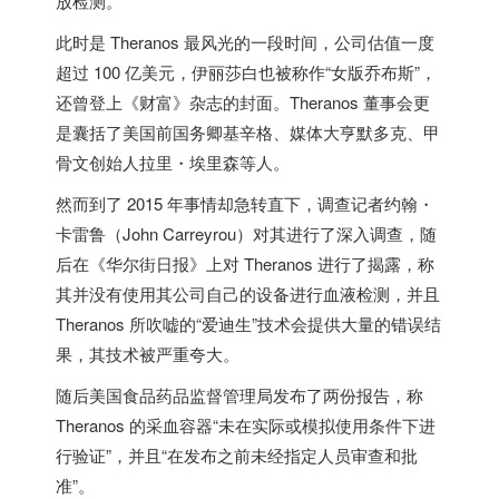
放检测。
此时是 Theranos 最风光的一段时间，公司估值一度
超过 100 亿美元，伊丽莎白也被称作“女版乔布斯”，
还曾登上《财富》杂志的封面。Theranos 董事会更
是囊括了
美国
前国务卿基辛格、媒体大亨默多克、甲
骨文创始人拉里・埃里森等人。
然而到了 2015 年事情却急转直下，调查记者约翰・
卡雷鲁（John Carreyrou）对其进行了深入调查，随
后在《华尔街日报》上对 Theranos 进行了揭露，称
其并没有使用其公司自己的设备进行血液检测，并且
Theranos 所吹嘘的“爱迪生”技术会提供大量的错误结
果，其技术被严重夸大。
随后
美国
食品药品监督管理局发布了两份报告，称
Theranos 的采血容器“未在实际或模拟使用条件下进
行验证”，并且“在发布之前未经指定人员审查和批
准”。