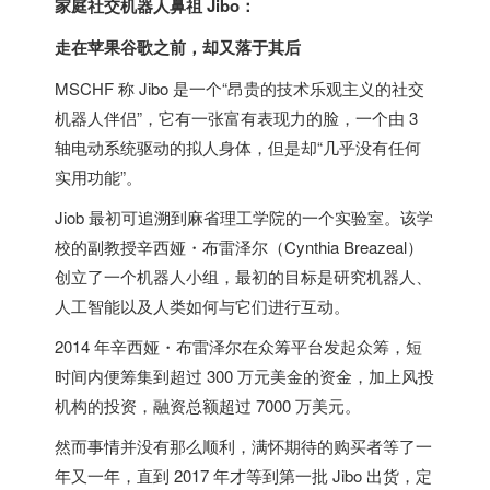
家庭社交机器人鼻祖 Jibo：
走在苹果谷歌之前，却又落于其后
MSCHF 称 Jibo 是一个“昂贵的技术乐观主义的社交
机器人伴侣”，它有一张富有表现力的脸，一个由 3
轴电动系统驱动的拟人身体，但是却“几乎没有任何
实用功能”。
Jiob 最初可追溯到麻省理工学院的一个实验室。该学
校的副教授辛西娅・布雷泽尔（Cynthia Breazeal）
创立了一个机器人小组，最初的目标是研究机器人、
人工智能以及人类如何与它们进行互动。
2014 年辛西娅・布雷泽尔在众筹平台发起众筹，短
时间内便筹集到超过 300 万元美金的资金，加上风投
机构的投资，融资总额超过 7000 万美元。
然而事情并没有那么顺利，满怀期待的购买者等了一
年又一年，直到 2017 年才等到第一批 Jibo 出货，定