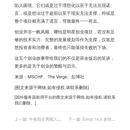
陷入困境。它们或是过于理想化以至于无法兑现诺
言，或是想法过于超前以至于现实无法支撑，抑或是
整个项目都充满了谎言，导致最终一一死去。
创业并非一帆风顺，哪怕是明星创业项目，
若没有足
够的技术实力、完整的发展规划等作为支撑，仅靠忽
悠投资者和消费者，最终也只能落得失败的下场。
这五个创业故事带给我们的不仅是茶余饭后的笑谈，
更多的是关于创业的警醒与启示。
来源：MSCHF、The Verge、彭博社
[图文来源于网络,如有侵权,请联系删除]
[
国外服务器
租用平台的图文来源于网络,如有侵权,请联系
我们删除。]
上一篇:
半夜陌生男闖入屋
下一篇:
Emoji 14.0 表情符
沒遭竊卻瀰漫惡臭 女報案竟
号入围名单公布，9 月最终