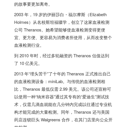
的故事要更加离奇。
2003 年，19 岁的伊丽莎白・福尔摩斯（Elizabeth
Holmes）从名校斯坦福辍学，创立了这家血液检测
公司 Theranos。她希望能够使血液检测变得更便
宜、更方便、更容易为消费者所使用，从而改变整个
血液检测行业。
到 2010 年时，经过多轮融资的 Theranos 估值达到
了 10 亿美元。
2013 年“埋头苦干”了十年的 Theranos 正式推出自己
的血液检测设备：miniLab。与传统的血液检测相
比，Theranos 最低仅需 2.99 美元。该公司还宣称可
以使用一种“纳米容器”通过其专有的“爱迪生”测试技
术，仅需几滴血就能在几分钟内完成以往通过专业机
构才能完成的大量检测。同年，Theranos 还与
美国
药店连锁巨头 Walgreens 合作，在其门店里向公众开