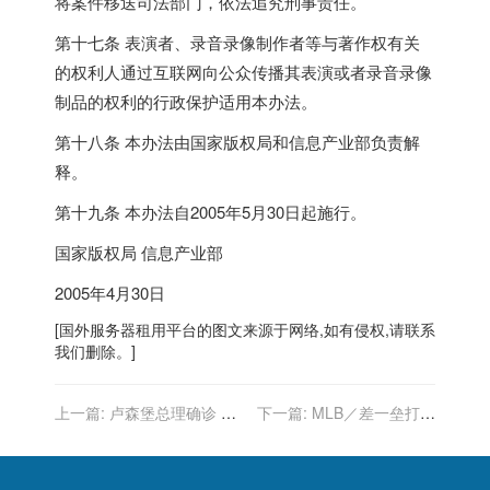
将案件移送司法部门，依法追究刑事责任。
第十七条 表演者、录音录像制作者等与著作权有关
的权利人通过互联网向公众传播其表演或者录音录像
制品的权利的行政保护适用本办法。
第十八条 本办法由国家版权局和信息产业部负责解
释。
第十九条 本办法自2005年5月30日起施行。
国家版权局 信息产业部
2005年4月30日
[
国外服务器
租用平台的图文来源于网络,如有侵权,请联系
我们删除。]
上一篇:
卢森堡总理确诊 将
下一篇:
MLB／差一垒打就
自主隔离10天
是完全打击 大谷翔平：每场
都想开轰