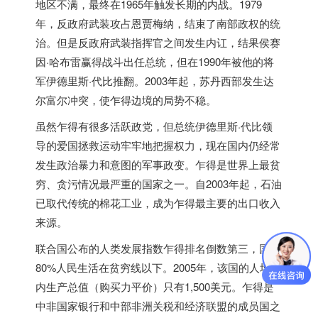
地区不满，最终在1965年触发长期的内战。1979
年，反政府武装攻占恩贾梅纳，结束了南部政权的统
治。但是反政府武装指挥官之间发生内讧，结果侯赛
因·哈布雷赢得战斗出任总统，但在1990年被他的将
军伊德里斯·代比推翻。2003年起，苏丹西部发生达
尔富尔冲突，使乍得边境的局势不稳。
虽然乍得有很多活跃政党，但总统伊德里斯·代比领
导的爱国拯救运动牢牢地把握权力，现在国内仍经常
发生政治暴力和意图的军事政变。乍得是世界上最贫
穷、贪污情况最严重的国家之一。自2003年起，石油
已取代传统的棉花工业，成为乍得最主要的出口收入
来源。
联合国公布的人类发展指数乍得排名倒数第三，国内
80%人民生活在贫穷线以下。2005年，该国的人均国
内生产总值（购买力平价）只有1,500美元。乍得是
中非国家银行和中部非洲关税和经济联盟的成员国之