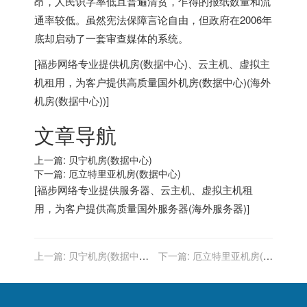
昂，人民识字率低且普遍清贫，乍得的报纸数量和流
通率较低。虽然宪法保障言论自由，但政府在2006年
底却启动了一套审查媒体的系统。
[
福步
网络专业提供
机房(数据中心)
、
云主机
、
虚拟主
机
租用，为客户提供高质量
国外机房(数据中心)
(
海外
机房(数据中心)
)]
文章导航
上一篇:
贝宁机房(数据中心)
下一篇:
厄立特里亚机房(数据中心)
[
福步
网络专业提供
服务器
、
云主机
、
虚拟主机
租
用，为客户提供高质量
国外服务器
(
海外服务器
)]
上一篇:
贝宁机房(数据中
下一篇:
厄立特里亚机房(数
心)-托管服务器(机柜租用)
据中心)-托管服务器(机柜租
用)