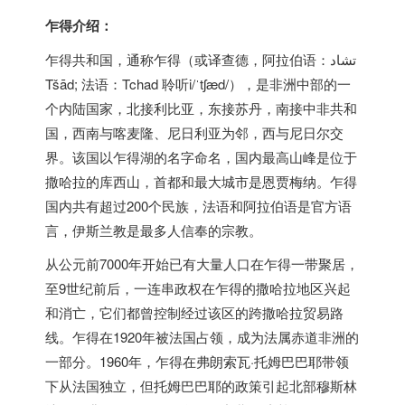
乍得介绍：
乍得共和国，通称乍得（或译查德，阿拉伯语：تشاد‎
Tšād; 法语：Tchad 聆听i/ˈtʃæd/），是非洲中部的一
个内陆国家，北接利比亚，东接苏丹，南接中非共和
国，西南与喀麦隆、尼日利亚为邻，西与尼日尔交
界。该国以乍得湖的名字命名，国内最高山峰是位于
撒哈拉的库西山，首都和最大城市是恩贾梅纳。乍得
国内共有超过200个民族，法语和阿拉伯语是官方语
言，伊斯兰教是最多人信奉的宗教。
从公元前7000年开始已有大量人口在乍得一带聚居，
至9世纪前后，一连串政权在乍得的撒哈拉地区兴起
和消亡，它们都曾控制经过该区的跨撒哈拉贸易路
线。乍得在1920年被法国占领，成为法属赤道非洲的
一部分。1960年，乍得在弗朗索瓦·托姆巴巴耶带领
下从法国独立，但托姆巴巴耶的政策引起北部穆斯林