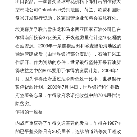
出口货品。一家曾受全球棉花价格下降打击的乍得大
型棉花公司Cotontchad受到法国、荷兰、欧盟和国际
复兴开发银行资助，这家国营企业预料会被私有化。
埃克森美孚联合雪佛龙和马来西亚国家石油公司已在
乍得南部投资37亿美元，开发蕴藏量估计达10亿桶的
石油资源。2003年一条连接油田和喀麦隆沿海地区的
输油管建成后（由世界银行部分资助），石油开采工
作展开。作为资助的条件，世界银行坚持开采石油所
得收益之中的80%要用于乍得的发展计划。2006年1
月，因为乍得政府通过法令降低这一比率，世界银行
暂停贷款计划。2006年7月14日，世界银行和乍得政
府签署备忘录，乍得政府承诺把收益中的70%用作消
除贫穷。
乍得的一座桥
内战严重窒碍了乍得交通基建的发展，乍得在1987年
的已平整公路只有30公里长，连续的道路修复工程改