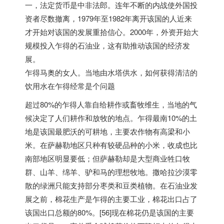
一，法定货币是中非法郎。连年不断的内战使外国投
资者尽数撤离，1979年至1982年离开该国的人近来
才开始对该国的发展重拾信心。2000年，外资开始大
规模投入乍得的石油业，这有助推动该国的经济发
展。
乍得马奥的女人。当地由水塔供水，如何获得清洁的
饮用水在乍得经常是个问题
超过80%的乍得人靠自给耕作或畜牧维生，当地的气
候决定了人们耕作和放牧的地点。乍得最南10%的土
地是该国最肥沃的可耕地，主要农作物有高梁和小
米。在萨赫勒地区只种有较硬品种的小米，收成也比
南部地区明显要低；但萨赫勒却是大型商业牲口牧
群、山羊、绵羊、驴和马的理想牧地。撒哈拉沙漠零
散的绿洲只能支持部分枣类和豆类植物。在石油业发
展之前，棉花生产是乍得的主要工业，棉花出口占了
该国出口总额的80%。[56]现在棉花仍是该国的主要