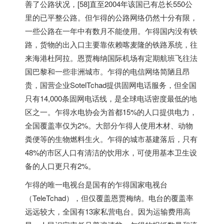
善了公路状况，[58]直至2004年该国已有总长550公
里的已平整公路。但乍得的公路网络仍然十分有限，
一些公路在一年中有数月不能使用。乍得国内没有铁
路，货物的出入口主要靠依赖喀麦隆的铁路系统，往
来海港杜阿拉。恩贾梅纳国际机场有定期航班飞往法
国巴黎和一些非洲城市。乍得的电信网络简陋且昂
贵，国营企业SotelTchad提供固网电话服务，但全国
只有14,000条固网电话线，是全球电话密度最低的地
区之一。乍得水电协会为首都15%的人口提供电力，
全国覆盖率仅为2%。大部分乍得人使用木材、动物
粪便等的生物燃料生火。乍得的城市基建落后，只有
48%的市区人口有清洁的饮用水，可使用基本卫生设
备的人口更只有2%。
乍得的唯一电视台是国有的乍得国家电视台
（TeleTchad），但仅覆盖恩贾梅纳。电台的覆盖率
远远较大，全国有13家私营电台。因为运输费用高