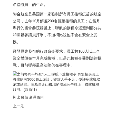
名聯航員工的生命。
聯合航空是美國第一家強制所有員工接種疫苗的航空
公司，去年12月解雇200名拒絕接種的員工；在當月
舉行的國會參院聽證上，聯航的接種令還遭到部分共
和黨籍參議員抨擊，不過柯比說他不會在安全上妥
協。
拜登原先發布的行政命令要求，員工數100人以上企
業全體須在本月完成接種，但是此接種令受到法律挑
戰，目前聯邦最高法院仍在審理中。
聯航約有3000員工確診，導致人手不足，使許多航班取
消或延誤。圖為舊金山機場的航班公告牌上，聯航班機
取消。(歐新社)
柯比 疫苗 新澤西州
上一則