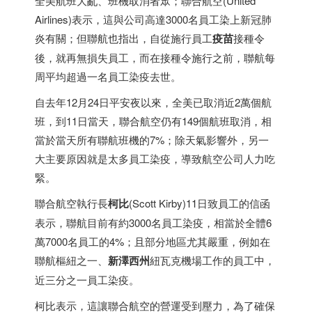
全美航班大亂、班機取消者眾；聯合航空(United
Airlines)表示，這與公司高達3000名員工染上新冠肺
炎有關；但聯航也指出，自從施行員工
疫苗
接種令
後，就再無損失員工，而在接種令施行之前，聯航每
周平均超過一名員工染疫去世。
自去年12月24日平安夜以來，全美已取消近2萬個航
班，到11日當天，聯合航空仍有149個航班取消，相
當於當天所有聯航班機的7%；除天氣影響外，另一
大主要原因就是太多員工染疫，導致航空公司人力吃
緊。
聯合航空執行長
柯比
(Scott Kirby)11日致員工的信函
表示，聯航目前有約3000名員工染疫，相當於全體6
萬7000名員工的4%；且部分地區尤其嚴重，例如在
聯航樞紐之一、
新澤西州
紐瓦克機場工作的員工中，
近三分之一員工染疫。
柯比表示，這讓聯合航空的營運受到壓力，為了確保