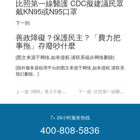
比照第一線醫護 CDC擬建議民眾
戴KN95或N95口罩
下一則
善政障礙？保護民主？「費力把
事拖」存廢吵什麼
[图文来源于网络,如有侵权,请联系
福步
网络删除]
[
国外服务器
租用平台的图文来源于网络,如有侵权,请联系
我们删除。]
上一篇:
NBA／勇士不敵灰
下一篇:
比照第一線醫護
熊 湯普森復出直言「上場時
CDC擬建議民眾戴KN95或
間」大挑戰
N95口罩
7× 24小时服务热线
400-808-5836