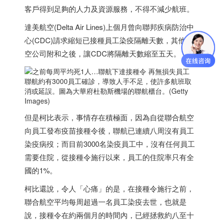
客戶得到足夠的人力及資源服務，不得不減少航班。
達美航空(Delta Air Lines)上個月曾向聯邦疾病防治中
心(CDC)請求縮短已接種員工染疫隔離天數，其他航
空公司附和之後，讓CDC將隔離天數縮至五天。
聯航約有3000員工確診，導致人手不足，使許多航班取
消或延誤。圖為大華府杜勒斯機場的聯航櫃台。(Getty
Images)
但是柯比表示，事情存在積極面，因為自從聯合航空
向員工發布疫苗接種令後，聯航已連續八周沒有員工
染疫病歿；而目前3000名染疫員工中，沒有任何員工
需要住院，從接種令施行以來，員工的住院率只有全
國的1%。
柯比還說，令人「心痛」的是，在接種令施行之前，
聯合航空平均每周超過一名員工染疫去世，也就是
說，接種令在約兩個月的時間內，已經拯救約八至十