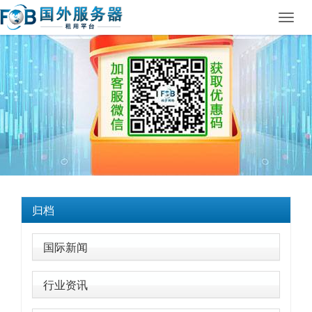
Toggl
navig
归档
国际新闻
行业资讯