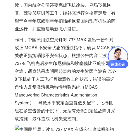
续，
国内航空公司还要完成飞机改装、停场飞机恢
复、驾驶员培训等工作
，经补充运行合格审定后，
有
望于今年年底或明年年初陆续恢复国内现有机队的商
业运行，并重新启动新飞机引进。
昨日，中国民用航空局针对 737 MAX 发出一份针对
改正 MCAS 不安全状态的适航指令，确认 MCAS 相
关改正措施消除不安全状态。根据公告内容，波音
737-8 飞机先后发生
印尼
狮航和埃塞俄比亚航空两起
空难，调查结果表明两起事故的发生皆因当波音 737-
8 飞机处于人工飞行且襟翼收上的状态，
错误的高迎
角输入反复激活机动特性增强系统（MCAS，
Maneuvering Characteristics Augmentation
System），导致水平安定面重复低头配平
，飞行机
组在多重告警的干扰下，
无法有效识别定位故障并采
取措施，最终造成飞机失去控制。