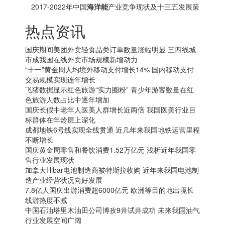
及十三五投资方向分析报告
2017-2022年中国
海洋能
产业竞争现状及十三五发展策
略研究报告
热点资讯
国庆期间美团外卖轻食品类订单数量涨幅明显 三四线城
市成我国在线外卖市场规模新增动力
“十一”黄金周人均境外移动支付增长14% 国内移动支付
交易规模实现连年增长
飞猪数据显示红色旅游“实力圈粉” 青少年游客数量在红
色旅游人数占比中逐年增加
国庆长假中老年人医美人群增长近两倍 我国医美行业目
标群体在年龄层上深化
成都地铁6号线实现全线贯通 近几年来我国地铁运营里程
不断增长
国庆黄金周零售和餐饮消费1.52万亿元 浅析近年我国零
售行业发展现状
加拿大
Hibar电池制造商被特斯拉收购 近年来我国电池制
造产业经营状况向好发展
7.8亿人国庆出游消费超6000亿元 欧洲等目的地出境长
线游热度不减
中国石油塔里木油田公司博孜9井试井成功 未来我国油气
行业发展空间广阔