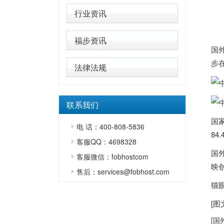
行业资讯
福步资讯
国
步
法律法规
联系我们
国家
电 话：400-808-5836
84
客服QQ：4698328
国
客服微信：fobhostcom
映创
售后：services@fobhost.com
猫眼
[
[
国