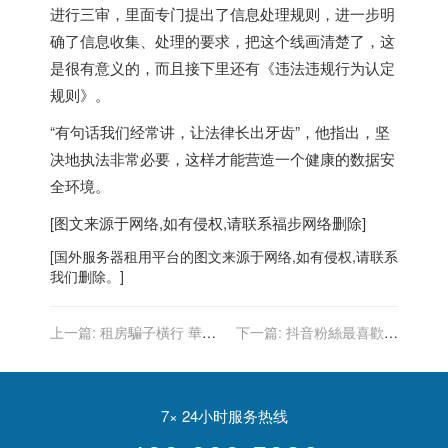
进行三审，里面专门提出了信息处理规则，进一步明
确了信息收集、处理的要求，把这个线画清楚了，这
是很有意义的，而且接下里还有《违法违规行为认定
规则》。
“有句话我们经常讲，让法律长出牙齿”，他指出，
坚
决地执法非常必要
，这样才能营造一个健康的数据安
全环境。
[图文来源于网络,如有侵权,请联系
福步
网络删除]
[
国外服务器
租用平台的图文来源于网络,如有侵权,请联系
我们删除。]
上一篇:
租房騙子橫行 華女
下一篇:
抖音粉絲最喜歡哪
夏威夷訂酒店、好萊塢自宅
個汽車品牌？BMW笑傲群雄
出租都被詐
7× 24小时服务热线