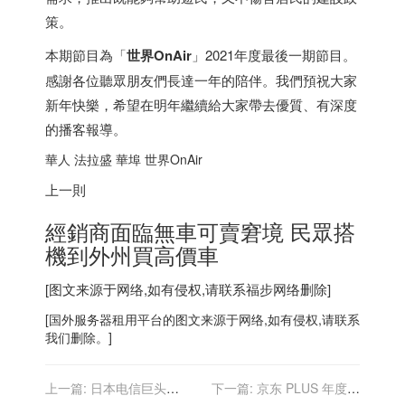
策。
本期節目為「
世界OnAir
」2021年度最後一期節目。
感謝各位聽眾朋友們長達一年的陪伴。我們預祝大家
新年快樂，希望在明年繼續給大家帶去優質、有深度
的播客報導。
華人 法拉盛 華埠 世界OnAir
上一則
經銷商面臨無車可賣窘境 民眾搭
機到外州買高價車
[图文来源于网络,如有侵权,请联系
福步
网络删除]
[
国外服务器
租用平台的图文来源于网络,如有侵权,请联系
我们删除。]
上一篇:
日本电信巨头
下一篇:
京东 PLUS 年度回