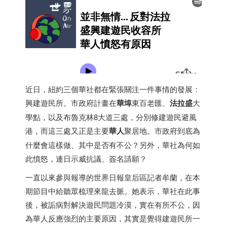
近日，紐約三個華社都在緊張關注一件事情的發展：
興建遊民所。市政府計畫在
華埠
東百老匯、
法拉盛
大
學點，以及布魯克林8大道三處，分別修建遊民避風
港，而這三處又正是主要
華人
聚居地。市政府到底為
什麼會這樣做、其中是否有不公？另外，華社為何如
此憤怒，連日示威抗議、簽名請願？
一直以來參與報導的世界日報皇后區記者牟蘭，在本
期節目中給聽眾梳理來龍去脈。她表示，華社在此事
後，被詬病對解決遊民問題冷漠，實在有所不公，因
為華人反應強烈的主要原因，其實是覺得建遊民所一