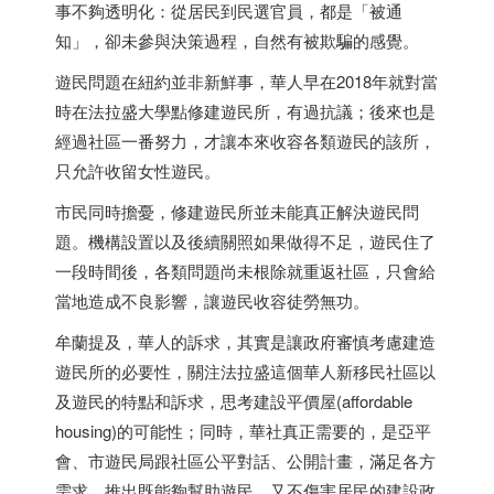
事不夠透明化：從居民到民選官員，都是「被通
知」，卻未參與決策過程，自然有被欺騙的感覺。
遊民問題在紐約並非新鮮事，華人早在2018年就對當
時在法拉盛大學點修建遊民所，有過抗議；後來也是
經過社區一番努力，才讓本來收容各類遊民的該所，
只允許收留女性遊民。
市民同時擔憂，修建遊民所並未能真正解決遊民問
題。機構設置以及後續關照如果做得不足，遊民住了
一段時間後，各類問題尚未根除就重返社區，只會給
當地造成不良影響，讓遊民收容徒勞無功。
牟蘭提及，華人的訴求，其實是讓政府審慎考慮建造
遊民所的必要性，關注法拉盛這個華人新移民社區以
及遊民的特點和訴求，思考建設平價屋(affordable
housing)的可能性；同時，華社真正需要的，是亞平
會、市遊民局跟社區公平對話、公開計畫，滿足各方
需求，推出既能夠幫助遊民，又不傷害居民的建設政