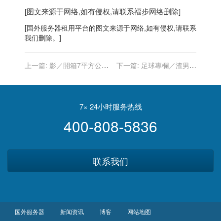
[图文来源于网络,如有侵权,请联系
福步
网络删除]
[
国外服务器
租用平台的图文来源于网络,如有侵权,请联系
我们删除。]
上一篇:
影／開箱7平方公尺
下一篇:
足球專欄／渣男滿
紐約「超小房」網估租金落
地 足壇王力宏何其多
在1600元
7× 24小时服务热线
400-808-5836
联系我们
国外服务器
新闻资讯
博客
网站地图