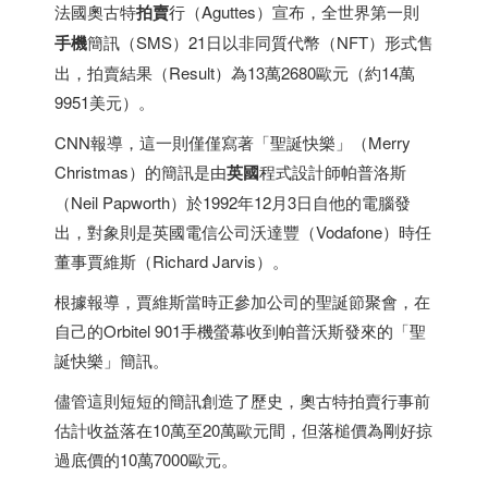
法國奧古特
拍賣
行（Aguttes）宣布，全世界第一則
手機
簡訊（SMS）21日以非同質代幣（NFT）形式售
出，拍賣結果（Result）為13萬2680歐元（約14萬
9951美元）。
CNN報導，這一則僅僅寫著「聖誕快樂」（Merry
Christmas）的簡訊是由
英國
程式設計師帕普洛斯
（Neil Papworth）於1992年12月3日自他的電腦發
出，對象則是英國電信公司沃達豐（Vodafone）時任
董事賈維斯（Richard Jarvis）。
根據報導，賈維斯當時正參加公司的聖誕節聚會，在
自己的Orbitel 901手機螢幕收到帕普沃斯發來的「聖
誕快樂」簡訊。
儘管這則短短的簡訊創造了歷史，奧古特拍賣行事前
估計收益落在10萬至20萬歐元間，但落槌價為剛好掠
過底價的10萬7000歐元。