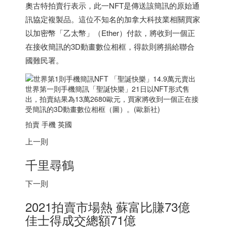
奧古特拍賣行表示，此一NFT是傳送該簡訊的原始通
訊協定複製品。這位不知名的
加拿大
科技業相關買家
以加密幣「乙太幣」（Ether）付款，將收到一個正
在接收簡訊的3D動畫數位相框，得款則將捐給聯合
國難民署。
世界第一則手機簡訊「聖誕快樂」21日以NFT形式售
出，拍賣結果為13萬2680歐元，買家將收到一個正在接
受簡訊的3D動畫數位相框（圖）。(歐新社)
拍賣 手機 英國
上一則
千里尋鶴
下一則
2021拍賣市場熱 蘇富比賺73億
佳士得成交總額71億