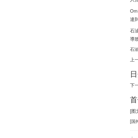
O
達
石
導
石油
上
日
下
首
[
[
国