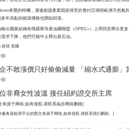
micron來襲的時機，適逢能源產業因疫情苦於應付亞洲與歐洲天然
到多年高點的能源價格也開始回落。
油輸出國家組織和俄羅斯等產油國聯盟（OPEC+）上周同意釋出更多石
致需求下降，他們可能中止釋出新石油。
 疫情 英國
一則
企不敢漲價只好偷偷減量 「縮水式通膨」
一則
位非裔女性波溫 接任紐約證交所主席
图文来源于网络,如有侵权,请联系
福步
网络删除]
外服务器
租用平台的图文来源于网络,如有侵权,请联系我们删除。]