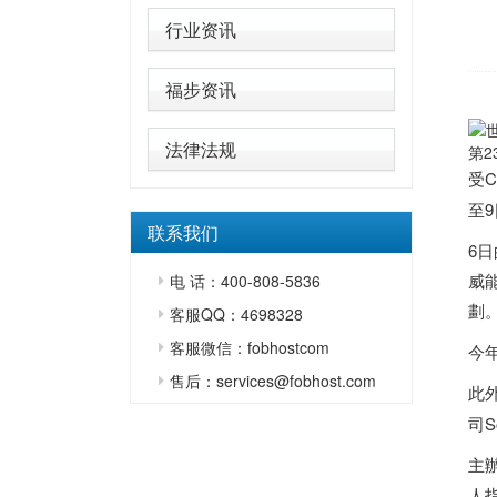
行业资讯
福步资讯
法律法规
第
受C
至
联系我们
6日
威能
电 话：400-808-5836
劃
客服QQ：4698328
客服微信：fobhostcom
今
售后：services@fobhost.com
此
司S
主
人