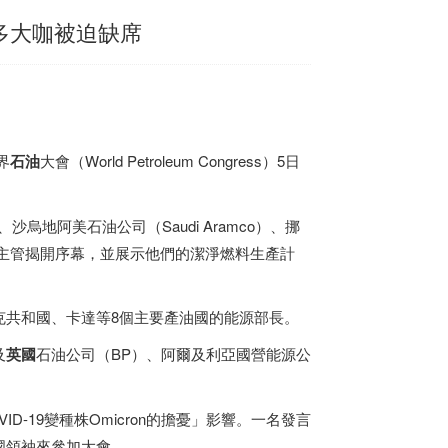
多大咖被迫缺席
界
石油
大會（World Petroleum Congress）5日
、沙烏地阿美石油公司（Saudi Aramco）、挪
能源公司主管揭開序幕，並展示他們的潔淨燃料生產計
克共和國、卡達等8個主要產油國的能源部長。
及
英國
石油公司（BP）、阿爾及利亞國營能源公
-19變種株Omicron的擔憂」影響。一名發言
國領袖來參加大會。