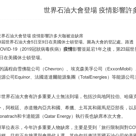
世界石油大會登場 疫情影響許
23屆世界石油大會5日至9日在美國休士頓登場。圖為大會的登記處。路透
OVID-19（2019冠狀病毒疾病）
疫情
影響並延宕1年之後，第23屆世
9日在美國休士頓登場。
的議程由雪佛龍公司（Chevron）、埃克森美孚公司（ExxonMobil）
源公司Equinor、法國道達爾能源集團（TotalEnergies）等
。
年世界石油大會有許多重要人士無法到場，包括沙烏地阿拉伯、哈薩
外，
阿根廷
、赤道幾內亞共和國、希臘、
土耳其
和羅馬尼亞部長，以
onatrach和卡達能源（Qatar Energy）執行長也缺席本次大會。
辦單位表示，今年許多重要人物缺席，主要是受到「旅行限制與對COVID
指稱，目前正在挑選與會替代人選，其中包括邀請英國石油公司的美