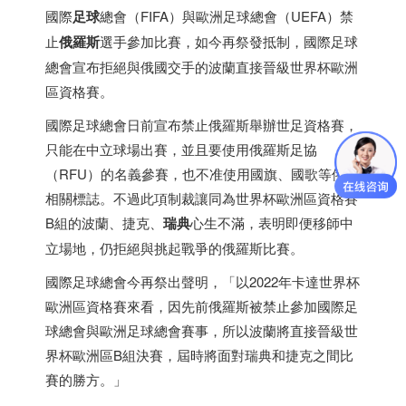
國際
足球
總會（FIFA）與歐洲足球總會（UEFA）禁
止
俄羅斯
選手參加比賽，如今再祭發抵制，國際足球
總會宣布拒絕與俄國交手的波蘭直接晉級世界杯歐洲
區資格賽。
國際足球總會日前宣布禁止俄羅斯舉辦世足資格賽，
只能在中立球場出賽，並且要使用俄羅斯足協
（RFU）的名義參賽，也不准使用國旗、國歌等俄國
相關標誌。不過此項制裁讓同為世界杯歐洲區資格賽
B組的波蘭、
捷克
、
瑞典
心生不滿，表明即便移師中
立場地，仍拒絕與挑起戰爭的俄羅斯比賽。
國際足球總會今再祭出聲明，「以2022年卡達世界杯
歐洲區資格賽來看，因先前俄羅斯被禁止參加國際足
球總會與歐洲足球總會賽事，所以波蘭將直接晉級世
界杯歐洲區B組決賽，屆時將面對
瑞典
和
捷克
之間比
賽的勝方。」