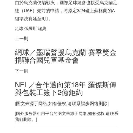
由於烏克蘭仍陷戰火，國際足球總會也接受烏克蘭足
總（UAF）先前的申請，將原定3/24碰上蘇格蘭的A
組準決賽延至6月。
足球 俄羅斯
瑞典
上一則
網球／墨瑞聲援烏克蘭 賽季獎金
捐聯合國兒童基金會
下一則
NFL／合作邁向第18年 羅傑斯傳
與包裝工簽下2億鉅約
[图文来源于网络,如有侵权,请联系
福步
网络删除]
[
国外服务器
租用平台的图文来源于网络,如有侵权,请联系
我们删除。]