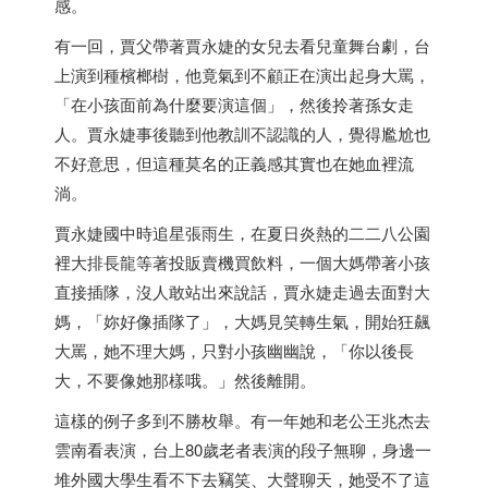
感。
有一回，賈父帶著賈永婕的女兒去看兒童舞台劇，台
上演到種檳榔樹，他竟氣到不顧正在演出起身大罵，
「在小孩面前為什麼要演這個」，然後拎著孫女走
人。賈永婕事後聽到他教訓不認識的人，覺得尷尬也
不好意思，但這種莫名的正義感其實也在她血裡流
淌。
賈永婕國中時追星張雨生，在夏日炎熱的二二八公園
裡大排長龍等著投販賣機買飲料，一個大媽帶著小孩
直接插隊，沒人敢站出來說話，賈永婕走過去面對大
媽，「妳好像插隊了」，大媽見笑轉生氣，開始狂飆
大罵，她不理大媽，只對小孩幽幽說，「你以後長
大，不要像她那樣哦。」然後離開。
這樣的例子多到不勝枚舉。有一年她和老公王兆杰去
雲南看表演，台上80歲老者表演的段子無聊，身邊一
堆外國大學生看不下去竊笑、大聲聊天，她受不了這