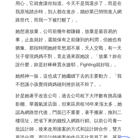
用心，它就會讓你知道。今天不是我退步了，而是在
我原地踏步時，別人都在進步，婚紗業已悄悄進入網
路世代，而我一下被打醒了」。
她想過放棄，公司前幾年都賺錢，放棄是最容易的
事，止血就好，還能保有之前賺到的利潤，但她也有
猶豫。那段時間她經常愁眉不展，天人交戰，有一天
兒子發現媽媽不對，竟走過來跟她說，「放棄？妳在
說什麼，妳是好棒棒賈永婕耶，Fighting就好啦」。
她精神一振，這也成了她繼續下去的主要動力，「我
不想讓小孩覺得媽媽碰到挫折就不幹了。」
於是她著手改造公司，過去公司租下大坪數有挑高攝
影棚、華麗氣派店面，但東區房租16年來漲太多，她
認為網路世代後，門面已不重要，著手搬家，換到二
樓現址，把省下來的錢投入網路行銷。以前公司養一
批設計師，後來改用接案的方式和設計師合作，雙方
再談分潤，而設計師接案的作品不比當員工差，甚至