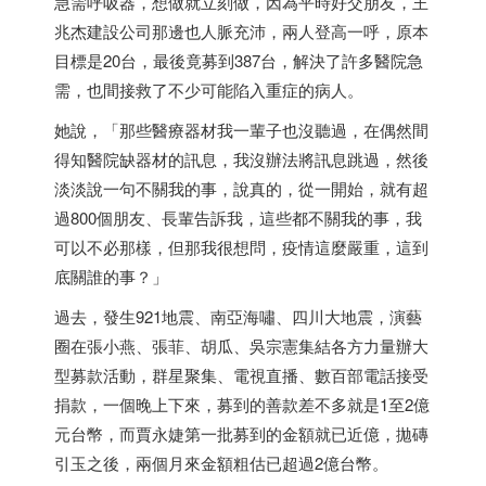
急需呼吸器，想做就立刻做，因為平時好交朋友，王
兆杰建設公司那邊也人脈充沛，兩人登高一呼，原本
目標是20台，最後竟募到387台，解決了許多醫院急
需，也間接救了不少可能陷入重症的病人。
她說，「那些醫療器材我一輩子也沒聽過，在偶然間
得知醫院缺器材的訊息，我沒辦法將訊息跳過，然後
淡淡說一句不關我的事，說真的，從一開始，就有超
過800個朋友、長輩告訴我，這些都不關我的事，我
可以不必那樣，但那我很想問，疫情這麼嚴重，這到
底關誰的事？」
過去，發生921地震、南亞海嘯、四川大地震，演藝
圈在張小燕、張菲、胡瓜、吳宗憲集結各方力量辦大
型募款活動，群星聚集、電視直播、數百部電話接受
捐款，一個晚上下來，募到的善款差不多就是1至2億
元台幣，而賈永婕第一批募到的金額就已近億，拋磚
引玉之後，兩個月來金額粗估已超過2億台幣。