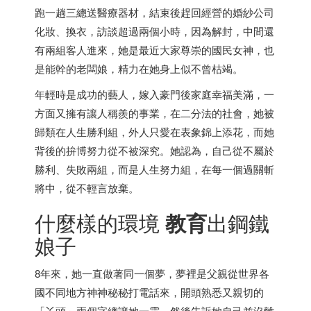
跑一趟三總送醫療器材，結束後趕回經營的婚紗公司
化妝、換衣，訪談超過兩個小時，因為解封，中間還
有兩組客人進來，她是最近大家尊崇的國民女神，也
是能幹的老闆娘，精力在她身上似不曾枯竭。
年輕時是成功的藝人，嫁入豪門後家庭幸福美滿，一
方面又擁有讓人稱羨的事業，在二分法的社會，她被
歸類在人生勝利組，外人只愛在表象錦上添花，而她
背後的拚博努力從不被深究。她認為，自己從不屬於
勝利、失敗兩組，而是人生努力組，在每一個過關斬
將中，從不輕言放棄。
什麼樣的環境
教育
出鋼鐵
娘子
8年來，她一直做著同一個夢，夢裡是父親從世界各
國不同地方神神秘秘打電話來，開頭熟悉又親切的
「丫頭」兩個字總讓她一震，然後告訴她自己並沒離