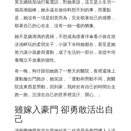
英文總統加油打氣電話，對她來說，這又是人生另一
個高潮巔峰，她永遠在做你料想不到的事，而重點
是，她沒有一項是刻意而為，完全順著自己的感覺，
順著自己的心在走，沒有一絲一毫的猶豫。
她不是嬌滴滴的貴婦，不想成為撐著洋傘看小孩在游
泳池畔玩的柔弱女子，小孩下水時她都在，甚至是她
努力讓小孩參與運動，成了生活的一部分，並從中培
養獨立不放棄的個性。
有一晚，狗仔跟拍她跑了一整天的醫院，夜裡還換上
運動服出門跑步，她笑說，「運動和勞動不同，跑醫
院送東西是勞動，回到家，我終於有自己的時間出去
跑一跑，沉浸在自己的世界裡流汗、開心。」
雖嫁入豪門 卻勇敢活出自
己
演藝圈總愛形容女星嫁給富二代是晉升豪門擠入上流