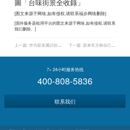
圖「台味街景全收錄」
[图文来源于网络,如有侵权,请联系
福步
网络删除]
[
国外服务器
租用平台的图文来源于网络,如有侵权,请联系
我们删除。]
上一篇:
华为获亲属识别专
下一篇:
蔚来车主称自己油
利授权，可挖掘人脸图像的
门踩断了，大 V 科普：是为
遗传特征
了保护乘员
7× 24小时服务热线
400-808-5836
联系我们