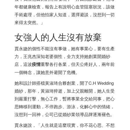
年都健康檢查，報告上有說明心血管阻塞狀況，該做
手術處理，但他怕家人知道，選擇避談，沒想到一切
來得太突然。」
女強人的人生沒有放棄
賈永婕的個性不能沒有事做，她有事業心，要有生產
力，王兆杰深知老婆個性，全力支持她創業開婚紗
店，這波
疫情
重擊各行各業，但天公疼好人，兩年前
一個轉念，讓她意外避開了危機。
她和設計師搭檔黃淑琦合夥創業，開了C.H Wedding
婚紗，那年，黃淑琦猝逝，加上父親離開，她人生受
到嚴重打擊，無心工作，暫將事業全交給同事，把心
思轉移到運動，不停跑步、游泳，化解心中的情緒，
沒想到一回神，公司已從婚紗業領導品牌逐漸褪色。
賈永婕說，「人生就是這麼現實，你不花心思、不想