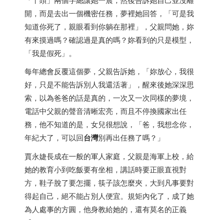
開，而是去出一個機密任務，夢裡她回答，「可是我
知道你死了，親眼看到你躺在那裡」，父親問她，妳
有來摸過嗎？確認過是真的嗎？妳看到的只是模型，
「我是假死」。
每年總會反覆這個夢，父親告訴她，「妳放心，我很
好，只是不能告訴別人我還活著」，醒來後她深深思
索，以為爸爸的話是真的，一次又一次同樣的夢境，
電話中父親的聲音清晰宏亮，而且不停換國家出任
務，他不知道的是，女兒很想說，「爸，我想念你，
年紀大了，可以回
台灣
別再出任務了嗎？」
賈永婕長成在一般的軍人家庭，父親是海軍上校，給
她的教育小到吃飯要有坐相，講話時要正眼直視對
方，鞋子脫了要怎擺，筷子該怎麼夾，大到凡事要對
得起自己，絕不能占別人便宜。規矩內化了，成了她
為人處事的方圓，他身教給她的，還有莫名的正義