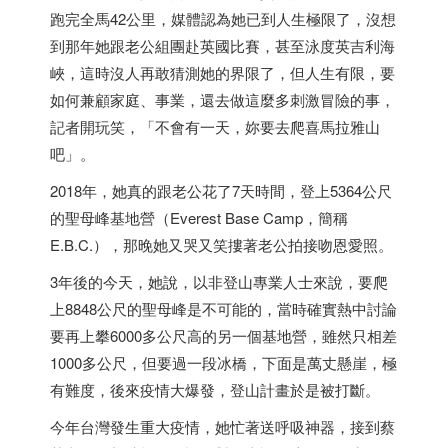
跑完全馬42公里，媒體認為她已到人生極限了，沒想
到那年她跟老公組團赴英國比賽，甚至泳度英吉利海
峽，這時沒人再敢猜測她的界限了，但人生有限，要
如何兼顧家庭、事業，還去做這麼多刺激冒險的事，
記者開玩笑，「不會有一天，妳要去爬喜馬拉雅山
吧」。
2018年，她真的跟老公花了7天時間，登上5364公尺
的聖母峰基地營（Everest Base Camp，簡稱
E.B.C.），那晚她又哭又笑摟著老公拍接吻恩愛照。
3年後的今天，她說，以非登山專業人士來說，要爬
上8848公尺的聖母峰是不可能的，當時確實熱中討論
要再上攀6000多公尺高的另一個基地營，雖然只相差
1000多公尺，但要過一段冰橋，下面是萬丈懸崖，極
有難度，後來疫情大爆發，登山計畫於是被打斷。
今年台灣發生重大疫情，她忙著送呼吸神器，接到蔡