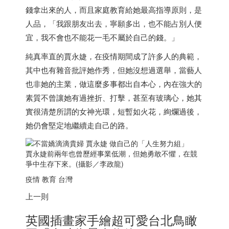
錢拿出來的人，而且家庭教育給她最高指導原則，是
人品，「我跟朋友出去，寧願多出，也不能占別人便
宜，我不會也不能花一毛不屬於自己的錢。」
純真率直的賈永婕，在疫情期間成了許多人的典範，
其中也有雜音批評她作秀，但她沒想過選舉，當藝人
也非她的主業，做這麼多事都出自本心，內在強大的
素質不曾讓她有過挫折、打擊，甚至有玻璃心，她其
實很清楚所謂的女神光環，短暫如火花，絢爛過後，
她仍會堅定地繼續走自己的路。
賈永婕前兩年也曾歷經事業低潮，但她勇敢不懼，在競
爭中生存下來。(攝影／李政龍)
疫情 教育 台灣
上一則
英國插畫家手繪超可愛台北鳥瞰