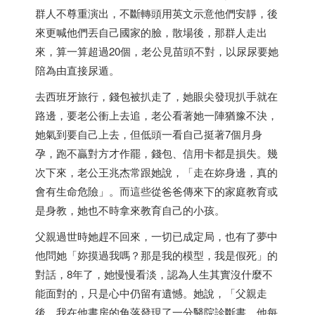
群人不尊重演出，不斷轉頭用英文示意他們安靜，後
來更喊他們丟自己國家的臉，散場後，那群人走出
來，算一算超過20個，老公見苗頭不對，以尿尿要她
陪為由直接尿遁。
去
西班牙
旅行，錢包被扒走了，她眼尖發現扒手就在
路邊，要老公衝上去追，老公看著她一陣猶豫不決，
她氣到要自己上去，但低頭一看自己挺著7個月身
孕，跑不贏對方才作罷，錢包、信用卡都是損失。幾
次下來，老公王兆杰常跟她說，「走在妳身邊，真的
會有生命危險」。而這些從爸爸傳來下的家庭教育或
是身教，她也不時拿來教育自己的小孩。
父親過世時她趕不回來，一切已成定局，也有了夢中
他問她「妳摸過我嗎？那是我的模型，我是假死」的
對話，8年了，她慢慢看淡，認為人生其實沒什麼不
能面對的，只是心中仍留有遺憾。她說，「父親走
後，我在他書房的角落發現了一分醫院診斷書，他每