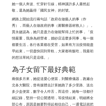
她一個人奔波、忙穿針引線，精神讓許多人肅然起
敬，還為她贏得「國民女神」的封號。
網路上開始流行兩句話「政府在做藝人的事（作
秀），而藝人在做政府的事（募醫療器材救人）」，
賈永婕認為，她只是盡力在做能幫得上忙的事，「疫
情嚴重，我身為經營者，婚紗店這麼多同事，每一個
都要生活，各行各業都在受苦，如果有方法疫情能盡
早結束，一切盡快回到常軌，大家都有飯吃，我最初
的想法單純只是這樣。」
為子女留下最好典範
兩個多月來，她從送愛心便當，到醫療儀器，跑遍台
北各大醫院，曾有媒體去計算她跑了多少里路、送出
多少盒便當，數字令人咋舌，而這些，她每一項都仔
細記錄，堅持一切公開透明，等疫情結束，明細將全
部公布，原因是她要對得起相信自己，一通電話就把