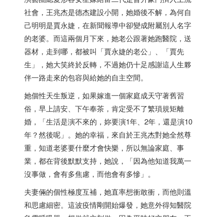
社會，王兆杰是德杰建設小開，她婚後不解，為何自
己明明是賈永婕，在新聞報導中卻變成附屬別人名字
的老婆。而這兩個月下來，她老公跟著她跑醫院，送
器材，走到哪，都被叫「賈永婕的老公」、「賈先
生」，她大笑終於反轉，不過她仍十足感謝這人生夥
伴一路走來的包容與給她的自主空間。
她個性天生叛逆，如果嫁進一個家庭成天守著舊習
俗，早上請安、下午奉茶，肯定受不了繁瑣規矩離
婚，「生活是演不來的，妳要演1年、2年，還是演10
年？然後呢」。她的幸福，來自於王兆杰對她全然尊
重，知道老婆要什麼才會快樂，所以無論家庭、事
業，都在背後默默支持，她說，「因為他知道我萬一
沒事做，會有多焦慮，而他會有多慘」。
夫妻倆的個性極度互補，她直率想衝敢衝，而他則溫
和思慮細密。這波疫情剛開始爆發，她意外得知醫院