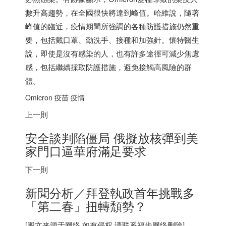
數升高趨勢，在全國很快將達到峰值。哈維說，隨著
峰值的臨近，疫情期間所強調的各種防護措施仍然重
要，包括戴口罩、勤洗手、接種和加強針。懷特醫生
說，即使是沒有感染的人，也有許多途徑可減少焦慮
感，包括繼續採取防護措施，避免接觸高風險的群
體。
Omicron 疫苗 疫情
上一則
安全談判陷僵局 俄擬放核彈到美
家門口逼華府滿足要求
下一則
新聞分析／拜登執政首年挑戰多
「第二春」扭轉頹勢？
[图文来源于网络,如有侵权,请联系
福步
网络删除]