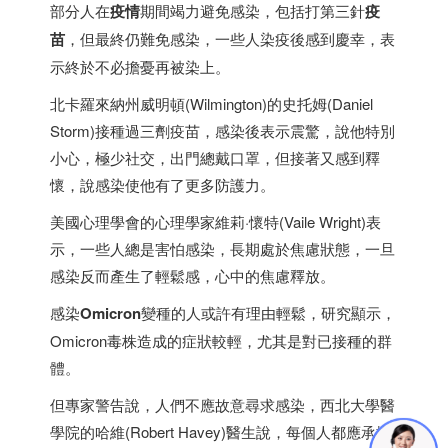
部分人在
疫情
期間竭力避免感染，包括打第三針
疫
苗
，但最終仍難免感染，一些人染疫後感到慶幸，表
示終於不必擔憂再被染上。
北卡羅來納州威明頓(Wilmington)的史托姆(Daniel
Storm)接種過三劑疫苗，感染後表示震驚，說他特別
小心，極少社交，出門總戴口罩，但接著又感到釋
懷，說感染使他有了更多防護力。
美國心理學會的心理學家維莉·懷特(Vaile Wright)表
示，一些人總是害怕感染，長期處於焦慮狀態，一旦
感染反而產生了輕鬆感，心中的焦慮釋放。
感染
Omicron
變種的人或許有理由輕鬆，研究顯示，
Omicron毒株造成的症狀較輕，尤其是對已接種的群
體。
但專家警告說，人們不應故意尋求感染，西北大學醫
學院的哈維(Robert Havey)醫生說，每個人都應承擔